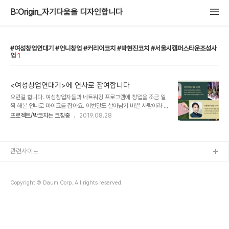
B:Origin_자기다움을 디자인합니다
여성창업연대기 #언니창업 #커리어코치 #박현진코치 #서울시캠퍼스타운조성사
업
1
<여성창업연대기>에 연사로 참여합니다
요런걸 합니다. 여성창업자들과 네트워킹 프로그램에 창업을 조금 일
찍 해본 언니로 마이크를 잡아요. 이번달도 살아남기 바쁜 사람이라 섭
외가 들어왔을 때 참 망설였는데 주관사에서 보여준 저 편지글을 보고
프로젝트/박코치는 코칭중
2019.08.28
마음이 움직였어요. 언니 창업 연대기는 9/20,(금) 9/21(토) #일 과
#삷 이라는 주제로 양일간 열립니다. [9/20] 언니 창업 연대기 ; 창업
이후 참 막막한 너에게 (#일) 세상의 모든 모임 '온오프믹스'
www.onoffmix.com [9/21] 언니 창업 연대기 ; 창업 이후 참 막막
관련사이트
한 너에게 (#삶) 세상의 모든 모임 '온오프믹스'
www.onoffmix.com
Copyright © Daum Corp. All rights reserved.