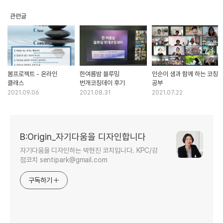
관련글
봄프로젝트 - 온라인
한여름밤 블루밍
인순이 샘과 함께 하는 코칭
클래스
번개코칭데이 후기
공부
2021.09.06
2021.08.31
2021.07.22
B:Origin_자기다움을 디자인합니다
자기다움을 디자인하는 박현진 코치입니다. KPC/강
점코치 sentipark@gmail.com
구독하기