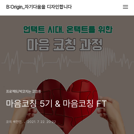
B:Origin_자기다움을 디자인합니다
프로젝트/박코치는 코칭중
마음코칭 5기 & 마음코칭 FT
코치 박현진
2021. 7. 22. 20:22