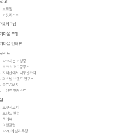
bout
프로필
버킷리스트
의&워크샵
기다움 코칭
기다움 인터뷰
로젝트
박코치는 코칭중
토크쇼 호모쿵푸스
지리산에서 백두산까지
퍼스널 브랜드 연구소
북TV365
브랜드 팟캐스트
럼
브릿지코치
브랜드 칼럼
책리뷰
여행칼럼
박PD의 심리쿠킹