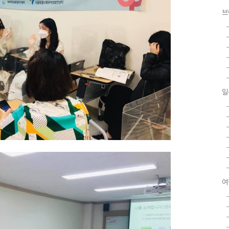
브
일
여