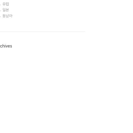
유럽
일본
동남아
chives