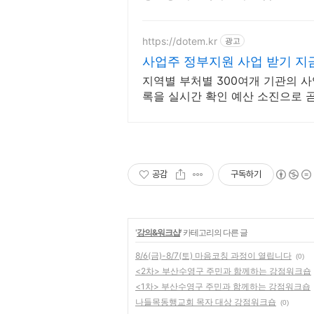
https://dotem.kr
광고
사업주 정부지원 사업 받기 지
지역별 부처별 300여개 기관의 사
록을 실시간 확인 예산 소진으로 곧
마세요.
공감
구독하기
'
강의&워크샵
' 카테고리의 다른 글
8/6(금)-8/7(토) 마음코칭 과정이 열립니다
(0)
<2차> 부산수영구 주민과 함께하는 강점워크숍
<1차> 부산수영구 주민과 함께하는 강점워크숍
나들목동행교회 목자 대상 강점워크숍
(0)