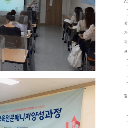
A
강
자
자
프
칼