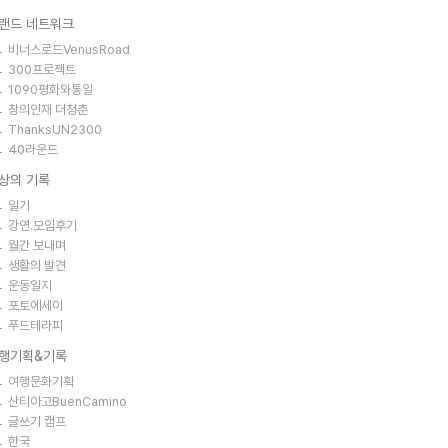
랜드 네트워크
비너스로드VenusRoad
300프로젝트
1090평화와통일
창의인재 더청춘
ThanksUN2300
40라운드
상의 기록
일기
강연.모임후기
월간 보내며
생활의 발견
운동일지
포토에세이
푸드테라피
행기획&기록
여행문화기획
산티아고BuenCamino
글쓰기 캠프
한국