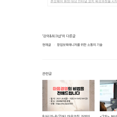
준오헤어 원장 대상 인터널 코치 육성과정을 시
'강의&워크샵'의 다른글
현재글
창업보육매니저를 위한 소통의 기술
관련글
8/6(금)-8/7(토) 마음코칭 과정이
<2차> 부