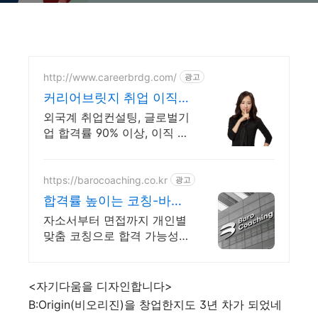
http://www.careerbrdg.com/
광고
커리어브릿지 취업 이직
직무설정
외국계 취업컨설팅, 글로벌기
업 합격률 90% 이상, 이직 커
리어 컨설팅, 무료상담
https://barocoaching.co.kr
광고
합격률 높이는 코칭-바로
코칭 자소서 및 면접대비
자소서부터 면접까지 개인별
완벽정리
맞춤 코칭으로 합격 가능성
을 확실히 높입니다 전현직
면접관 기준으로 합격 가능
성을 높이는 실전 맞춤 코칭
<자기다움을 디자인합니다>
B:Origin(비오리진)을 창업한지도 3년 차가 되었네