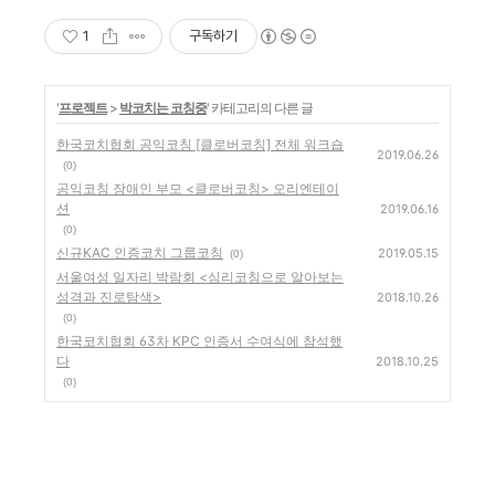
1
구독하기
'
프로젝트
>
박코치는 코칭중
' 카테고리의 다른 글
한국코치협회 공익코칭 [클로버코칭] 전체 워크숍
2019.06.26
(0)
공익코칭 장애인 부모 <클로버코칭> 오리엔테이
션
2019.06.16
(0)
신규KAC 인증코치 그룹코칭
2019.05.15
(0)
서울여성 일자리 박람회 <심리코칭으로 알아보는
성격과 진로탐색>
2018.10.26
(0)
한국코치협회 63차 KPC 인증서 수여식에 참석했
다
2018.10.25
(0)