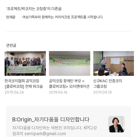
'프로젝트/박코치는 코칭중'의 다른글
현재글
여성가족부와 함께하는 커리어코칭 프로젝트를 시작합니다
관련글
한국코치협회 공익코칭
공익코칭 장애인 부모 <
신규KAC 인증코치
[클로버코칭] 전체 워크숍
클로버코칭> 오리엔테이션
그룹코칭
2019.06.26
2019.06.16
2019.05.15
B:Origin_자기다움을 디자인합니다
자기다움을 디자인하는 박현진 코치입니다. KPC/강
점코치 sentipark@gmail.com