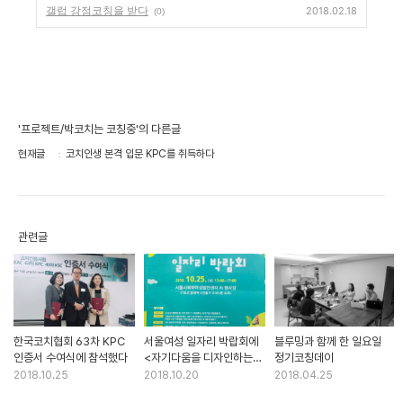
갤럽 강점코칭을 받다
2018.02.18
(0)
'프로젝트/박코치는 코칭중'의 다른글
현재글
코치인생 본격 입문 KPC를 취득하다
관련글
한국코치협회 63차 KPC
서울여성 일자리 박랍회에
블루밍과 함께 한 일요일
인증서 수여식에 참석했다
<자기다움을 디자인하는
정기코칭데이
코치>로 참여한다
2018.10.25
2018.10.20
2018.04.25