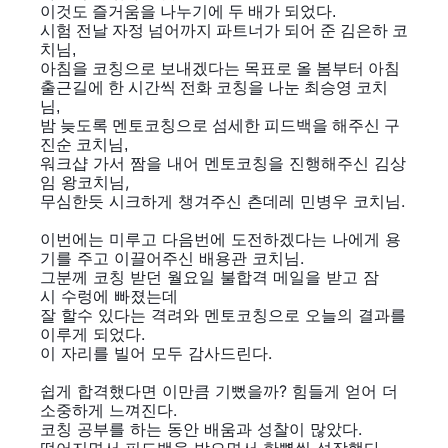
이것도 즐거움을 나누기에 두 배가 되었다.
시험 전날 자정 넘어까지 파트너가 되어 준 김은하 코
치님,
아침을 코칭으로 보내겠다는 목표로 올 봄부터 아침
출근길에 한 시간씩 전화 코칭을 나눈 최승영 코치
님,
밤 늦도록 멘토코칭으로 섬세한 피드백을 해주신 구
진순 코치님,
워크샵 가서 짬을 내어 멘토코칭을 진행해주신 김상
임 왕코치님,
무심한듯 시크하게 챙겨주신 츤데레 민병우 코치님.
이번에는 미루고 다음번에 도전하겠다는 나에게 용
기를 주고 이끌어주신 배용관 코치님.
그분께 코칭 받던 월요일 불합격 메일을 받고 잠
시 수렁에 빠졌는데
잘 할수 있다는 격려와 멘토코칭으로 오늘의 결과를
이루게 되었다.
이 자리를 빌어
모두 감사드린다.
쉽게 합격했다면 이만큼 기뻤을까? 힘들게 얻어
더
소중하게 느껴진다.
코칭 공부를 하는 동안 배움과 성찰이 많았다.