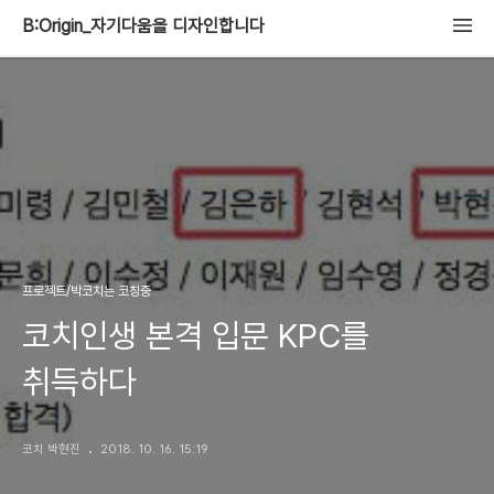
B:Origin_자기다움을 디자인합니다
프로젝트/박코치는 코칭중
코치인생 본격 입문 KPC를
취득하다
코치 박현진
2018. 10. 16. 15:19