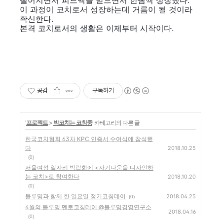
떨어지면서 피드백을 받으면서 한뼘씩 성장했다.
이 과정이 코치로서 성장하는데 거름이 될 것이라
확신한다.
본격 코치로서의 생활은 이제부터 시작이다.
공감
구독하기
'
프로젝트
>
박코치는 코칭중
' 카테고리의 다른 글
한국코치협회 63차 KPC 인증서 수여식에 참석했
다
2018.10.25
(0)
서울여성 일자리 박랍회에 <자기다움을 디자인하
는 코치>로 참여한다
2018.10.20
(0)
블루밍과 함께 한 일요일 정기코칭데이
2018.04.25
(0)
4월의 블루밍 멘토코칭데이 @블루밍경영연구소
2018.04.16
(0)