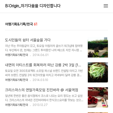
B:Origin_자기다움을 디자인합니다
여행기획&기록/한국
61
도시민들의 쉼터 서울숲을 가다
지난 주는 주마등같이 갔고, 토요일 아침마저 글쓰기 워크샵에 참여했
다. 부산에서 온, 현재는 그랜드 투어중인 나의 베스트 지인 지나정 과
함께 토요일를 함께 보냈다.주말까지 머리를 팡팡 쓰고 나니 우리에게
여행기획&기록/한국
2014.06.01
는 자연적인 쉼이 필요했다.점심을 먹고 카페에서 팥빙수로 열을 달래
며 늦은 오후 어디를 갈것인가를 고민했다. 서울숲. 거기 가자. 물론 서
내면의 아티스트를 회복하러 떠난 강릉 2박 3일 [1탄]
울숲을 가는 여정은 험난했다. 주말의 트래픽 잼과 초보 운전자, 과묵
- 일하며, 먹으며, 즐기며...
토요일 오전 300프로젝트 소모임 퍼스널 브랜드 컨설팅 마치고 가빈
한 네비게이션, 그리고 서울지리를 모르는 동반자의 조합이랄까. 공덕
씨의 브랜드 컨설팅 2차 워크아웃을 마치고 저녁부터 달려 강릉 경포
에서 서울숲까지 한시간은 넘게 걸린 듯. 주차장에 차를 대는 순간 고
대로 달렸다. 일정이 많았던 주말이다. 강원도에 미팅이 있는 데 하루
여행기획&기록/한국
2014.03.10
생의 기억은 날아간다.도심 속의 녹색이라니. 빽빽하게 들어찬 빌딩이
일찍 도착해서 여유있게 보내기로 했다. 마침 '아티스틱'함으로 무장된
무색하리만큼 빽빽한 초록 공간. 트렁크를 뒤져 신문지와 담요를 꺼냈
내가 요새 감각이 떨어지는 경향이 높아서 아티스틱함을 어서 회복하
다. 피크닉 코스프레를 빼놓을 수 ..
크리스마스의 연말가족모임 진진바라 @ 서울역점
자는 취지에서 지식소통 조연심 대표님이 배려해주었다. 솔향 온천의
일년에 한번은 좋은 음식점에서 코스로 나오는 요리 정도는 쏘고 싶었
해수사우나에서 일박 하기로 한다.여행가이자 사업가 캘커타커뮤니케
다. 크리스마스의 저녁은 진진바라에서 한식코스요리를 맛보는 것으
이션 고윤환 대표님의 강력추천이었다. 평일엔 회사 꾸리고 주말 2박
로. 한동안 가족 외식 하면 한우집 이런데를 갔다. 그러나 어느순간부
여행기획&기록/한국
2013.12.27
3일은 강원도 사천의 집에서 보낸다는 멋진 라이프를 실현중이다.이
터 한끼를 동물성 단백질로 채우는 것 자체를 싫어하게 된 나는 식당
렇게 멋진라이프라니. 이날 밤은 짭짤한 해수를 만끽하며 온몸을 불살