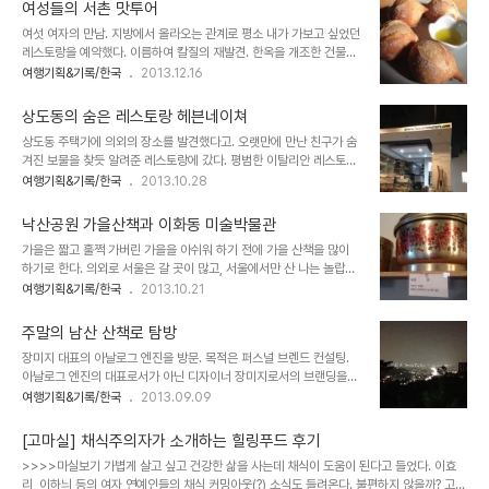
선택의 기준에서 '고깃집'은 일차적으로 제한다. 고기를 먹는 것이 외
랐다. 아침에 숫가마에서 땀을 쫙쫙 뽑고, 또 자다..
여성들의 서촌 맛투어
식의 목적이 될 순 없다. 일단 온 몸에서 '나 고기 먹었소'라고 발설하
여섯 여자의 만남. 지방에서 올라오는 관계로 평소 내가 가보고 싶었던
는 상황이 싫고. 누군가는 쉼없이 고기를 뒤집어야 하고, (주로 모친이
레스토랑을 예약했다. 이름하여 칼질의 재발견. 한옥을 개조한 건물에
된다.) 고기의 굽기 정도에 따라 음식섭취시간이 조정되는게 맘에 안
서양식 스테이크가 나온다길래 그 특이함에 덜컥 예약했으나....이내
여행기획&기록/한국
2013.12.16
든다. (고기가 익는 동안은 모두 불판을 쳐다보고, 고기가 탈까봐 집어
안습한 상황을 겪는다. 1. 서버의 인상이 썩은 얼굴이었다. 마치 사이
먹는데 집중한다. 가족은 고기로 인해 해쳐모여가 되는건가.) 그리고
보그와 대화한 듯. 2. 저온 숙성 요리기법이라는데 정체를 모르겠다.
돈 내는 사람이 장소 선택권이 쥐..
상도동의 숨은 레스토랑 헤븐네이쳐
3. 양이 아주~~ 적다. 돌이켜보니 이곳에에서 가장 만족스러웠던 메
상도동 주택가에 의외의 장소를 발견했다고. 오랫만에 만난 친구가 숨
뉴가 빵이다. 빵. 직접 만드는 빵, 속이 꼭꼭 여물어서 따끈하게 나오는
겨진 보물을 찾듯 알려준 레스토랑에 갔다. 평범한 이탈리안 레스토랑
데 감동적이기까지 하다. 스테이크 양이 터무니 없이 적어 불만일 때,
같아 스파게티를 먹어야겠다고 마음먹었는데, 친구가 나에게 사주고
여행기획&기록/한국
2013.10.28
더 달라고 하면 더 준다. 양심은 있다. 두번째로 만족스런 샐러드. ㅜㅜ
싶은 메뉴는 따로 있었던 것 같다. 바로 라클렛. 스위스 가정식이라는
이토록 비극이 있나. 닭, 소고기, 돼지고기, 연어 스테이크 4가지로 나
데 테이블 위에 불판을 놓고 각종 재료를 구워먹는다. 코팅된 판이라
온다. 저온 ..
낙산공원 가을산책과 이화동 미술박물관
눌어붙지 않고 잘 떨어진다. 여기서 라클렛은 좍좍 늘어난다는 뜻으로
가을은 짧고 훌쩍 가버린 가을을 아쉬워 하기 전에 가을 산책을 많이
치즈가 늘어지는 걸 표현한다고. 한번 삶은 감자에 녹인 치즈를 얹어
하기로 한다. 의외로 서울은 갈 곳이 많고, 서울에서만 산 나는 놀랍게
먹는거라고 한다. 빵 조각 위에 얹어먹기도 하고. 어찌보면 구절판같기
도 가본 곳이 많지 않다. 낙산공원 성곽길을 걸어보기로 한다. 동대문
여행기획&기록/한국
2013.10.21
도 하고, 물없는 샤브샤브 같기도 한. 냉장고에 있는 어떤 재료든 썰어
에서 내려 마을로 들어섰다. 의외로 성곽까지 쉽게 나온다. 벽화마을로
구워먹어버리면 되는 편리한 요리 같았다. 스위스 가정식이라는 메뉴
유명하다고 들어본 이화동도 있다. 티켓값이 1천원을 무려 7군데의 갤
를 들여왔지만, 실제 스위스 가정에는 ..
주말의 남산 산책로 탐방
러리를 돌수 있다. 생활사를 둘러볼수 있는 갤러리였다. 어디선가 들어
장미지 대표의 아날로그 엔진을 방문. 목적은 퍼스널 브렌드 컨설팅.
는 본 듯한 물건들이 정겹다. 인상깊었던 작업. 디지털과 아날로그의
아날로그 엔진의 대표로서가 아닌 디자이너 장미지로서의 브랜딩을
만남. 이화동의 추억을 담은 인터뷰를 보기 위해선 전화기의 다이얼을
만들어가기 위한 미팅이었다. 배도 출출한데 촉촉한 '필동 족발'어때?
여행기획&기록/한국
2013.09.09
돌려야 한다. 이렇게 건축가 승효상씨의 추억과, 동숭 정육점 사장 조
어 그래. 한번 먹어보자. 콜라겐이 촉촉 쫀득한 족발. 푹 삭은 부추에
미남 씨의 이야기를 들었다. 이화동을 배경으로 한 에니메이션도 있고,
상추, 깻잎을 싸먹는다. 충무로 필동 부근에 자리잡은 사무실 뒷동산에
어릴적 꼬맹이들과의 추억도 ..
[고마실] 채식주의자가 소개하는 힐링푸드 후기
'남산'이 있었다. 쫙 뻗은 산책로에 피톤치드 힐링이 될 정도 마음같아
>>>>마실보기 가볍게 살고 싶고 건강한 삶을 사는데 채식이 도움이 된다고 들었다. 이효
선 저 이정표를 따라 어디라도 가고 싶었으나, 체력이 매우 short한
리, 이하늬 등의 여자 연예인들의 채식 커밍아웃(?) 소식도 들려온다. 불편하지 않을까? 고기
지라 얼른 내려온다. 그렇게 간 곳은 '필동 해물' 그렇다. '필동 족발'