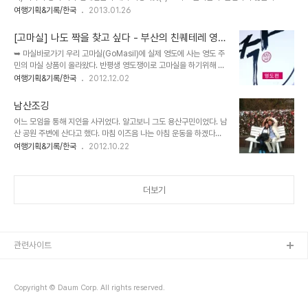
를 못먹는건 불행하지 않을까? 이런 원초적인 질문과 함께 채식의 세계가 궁금해졌다. 궁금
여행기획&기록/한국
2013.01.26
맞은 편에 있다. 데친 문어에 소라, 깔아놓은 미나리에 싸써 시뻘건 초
함으로 시작되어 마실러 섭외까지 이어졌다. 마실러 노보라 소개 - 9년차 채식인 - 채식의
장을 듬뿍 찍는다. 아날로그적 감성에 푹 젖노라. 사실 남산 산책은 한
사들의 모임 베지닥터 오거나이저 - 대안의료 홍보 회사 메디브랜드 연구소장 마실러 보라
번으로 끝내려 ..
[고마실] 나도 짝을 찾고 싶다 - 부산의 친퀘테레 영도
양이 추천하는 채식전문레스토랑 효소애. 워낙 인기가 많아 자리가 없을 때도 많아 마실러가
편
➥ 마실바로가기 우리 고마실(GoMasil)에 실제 영도에 사는 영도 주
미리 예약을 해두었다. 전반적으로 음식이 맛깔스럽고 짜지 않아 좋았다. 달걀로 만든 마요
민의 마실 상품이 올라왔다. 반평생 영도쟁이로 고마실을 하기위해 다
네즈 대신 두유로 만든 마요네즈로 버무린 샐러드는 특유의 느끼함 대신 산뜻함. 식물성 재
시금 자신이 사는 곳 영도의 매력을 깨달았다는 마실러 박정은양. 그녀
여행기획&기록/한국
2012.12.02
료로..
의 진심이 통했는지 4명이 덜컥 예약을 해버렸다. 예약자들은 안내문
자와 메일을 받고 화창한 토요일 아침 10시에 남포역 8번 출구에서
남산조깅
미팅을 가졌다. 이미 마실러가 나와있었고 곧 나를 비롯 오늘의 고객
어느 모임을 통해 지인을 사귀었다. 알고보니 그도 용산구민이었다. 남
즉, 마실이들이 하나둘 모여들기 시작한다. 지금부터는 전지적 작가 관
산 공원 주변에 산다고 했다. 마침 이즈음 나는 아침 운동을 하겠다고
찰자 시점으로 기록하겠다. 남자 1호 - 30대 후반, 중국관련 무역업으
며칠 바득거렸다. 이대로 겨울이 되면 운동은 하지 않을것이라며. 가뜩
여행기획&기록/한국
2012.10.22
로 업종 전환. 한달 가량 머리를 식히며 사업구상을 하려함. 부산 토박
이나 체력이 비실인데 겨울은 또 얼마나 웅크리겠냐고. 땀은 사우나에
이이나 대체 영도의 어떤 모습을 부각 시킬지 궁금해서 찾아왔다고 함.
서만 흘릴 뿐이라고. 지인은 그 좋은 남산 자락에서 종종 운동을 한다
남자 2호 - 30대 초반..
고 했고 나 또한 운동한다고 크소리를 쳤더랬다. 그렇게 시작했다. 지
더보기
인은 남산 조깅코스를, 나는 용산 전쟁기념관에서 최선을 다하기로 했
다. 일종의 크로스 체킹 같은거였다. 아침에 일어나 꾸역꾸역 운동을
한다. 문자를 보낸다. 동네친구, 나 오늘 줄넘기 1000번 했어. 그럼
그 친구도 오늘 삼십분 조깅했다는 답이 왔다. 첫날은 줄넘기를 하다가
며칠 후에는 기세 좋게 전쟁..
관련사이트
Copyright © Daum Corp. All rights reserved.