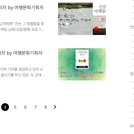
대변하는 애니였어요. 관객과 그
첫 공연 때였어요. 암전 때 바쁘
 저자 by 여행문화기획자
 흐르는데 다음 씬이 다행이 자전
고 흐르는 코피를 으면서 연..
 고객에게” 저는 그 특별함을 찾
브
마케팅 교육/코칭/동행 프로그램
 있습니다. 저는 5가지 키워드를
에서 고민하고 가치. 내면의 잠재
성하고 에너지. 끊임없이 도전할
. 책을 쓰게 된 이유와 독자에게
저자 by 여행문화기획자
화가 왔습니다. 그렇다면 그에따
 경험에 의존한 마케팅, 학문에
소설가와 기자를 겸업하고 있어 소
일
글쓰기를 하고 있죠. 두 군데 매
이와 칼럼을 기고하는 중입니다.
구들과 호흡하고 있죠. 기업체와
관련된 강의를 합니다. 다양한 활
편소설 『서른아홉과 열다섯』이
. 프리랜서처럼 일하라 국내도서
4
5
6
7
8
 책을 쓰게 된 이유와 독..
여