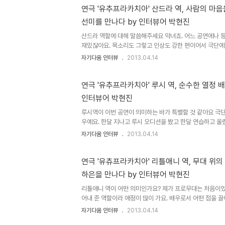
를 내는데 익숙하나 꼼꼼한 완성도가 부족한 게 한국 교육인 
연극 '유추프라카치아' 산드라 역, 사람의 마음
꼼하다 보니 애들이 잘 틀리는 내용을 파워포인트로 정리해
선미를 만나다 by 인터뷰어 박현진
틀리더라도 시도하게끔 해야 하는데 한편으로는 작은 것에 
도 한다. 교육..
산드라 역할에 대해 말씀해주세요 악녀죠. 어느 공연에나 등
재밌잖아요. 목소리도 그렇고 인상도 강한 편이어서 극단에선
음) (악역을 많이 하는 게 불만스럽진 않은지..) 오래 전엔
자기다움 인터뷰
2013.04.14
하게 되었어요. 나의 역할로 다른 배우들을 돋보이게 하고,
인정하고 만족해요. 저에게 맞는 귀한 배역이라 좋기도 하고.
할만 7년째인데 할수록 재미있어요. 하면서 아직까지도 역할
연극 '유추프라카치아' 루시 역, 순수한 열정 
북투니스트 조하나 공연하면서 잊을 수 없는 실수가 있다면
인터뷰어 박현진
수는. 대사 실수가 대표적이고 애드립으로 처리 하는 경우
..
루시역이 이번 공연이 의미하는 바가 특별할 것 같아요 극단
우예요. 한달 지나고 루시 오디션을 봤고 한달 연습하고 올
학생이었고요. (머리까지 노랗게 탈색하셨다고 들었는데..)
자기다움 인터뷰
2013.04.14
했어요. 평생 하고 싶어하는 직업이니까요. 나에게 배우란
할 때 가장 기뻐요. 다른 배우들과의 소통, 관객과의 소통을
가 전달 됐을 때. 피드백 들을 때, 제가 하는 일에 보람을 
연극 '유츄프라카치아' 리틀애니 역, 무대 위의
예술가로서 영감은 어디서 받아요? 연기를 못한다고 스스로 
하은을 만나다 by 인터뷰어 박현진
법이네요? 보통 자신감을 키우려고 하는데) 잘 한다고 생각하
리틀애니 역이 어떤 의미인가요? 제가 프로무대는 처음이었
어내 준 역할이라 애정이 많이 가요. 배우로서 어떤 점을 끌
을 때 상처가 어떤건지 물어봐도 되요?) 어렸을 때 아버지
자기다움 인터뷰
2013.04.14
지와 다투고 났을 때의 느낌이랄지. 극 중에 '나같은 건 태