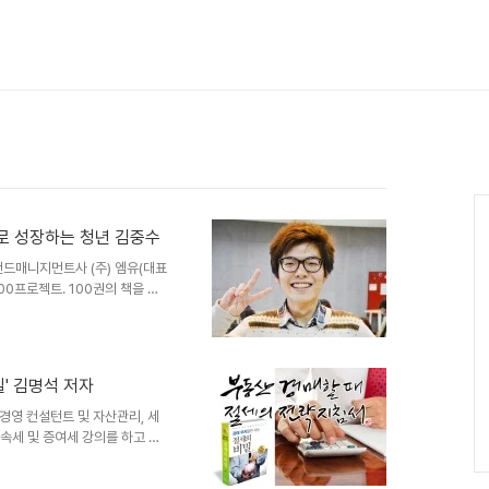
Ca
로 성장하는 청년 김중수
랜드매니지먼트사 (주) 엠유(대표
0프로젝트. 100권의 책을 읽
인생의 지식을 쌓고, 100개의 칼
할 수 있는 이 프로젝트에 현재
3년의 절반을 앞두고 부분 100
 활동하는 대학생 강연가 김종오
밀' 김명석 저자
이다. 엠유는 이 지면에서 그들
 100편을 완성한 물음표..
 경영 컨설턴트 및 자산관리, 세
상속세 및 증여세 강의를 하고 있
습니다. 캘리그래피_석산 진성영
동산 경매에 대한 인기가 좋습니