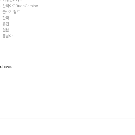
산티아고BuenCamino
글쓰기 캠프
한국
유럽
일본
동남아
chives