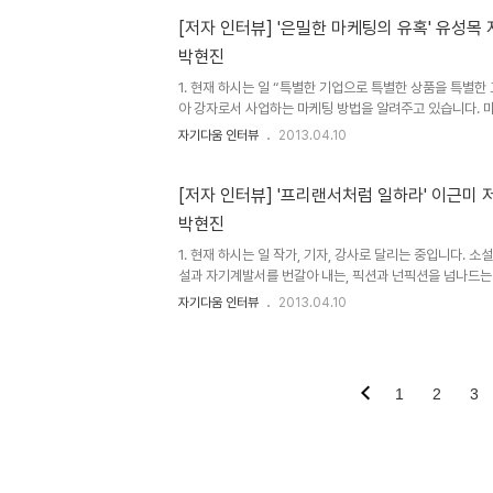
가 있잖아요. 자신의 존재를 비웃는 듯한 말. 그 경험들을 
런 마음을 보듬고 싶었어요. 무대 위에서 잊을 수 없는 실수 
[저자 인터뷰] '은밀한 마케팅의 유혹' 유성목
게 움직이거든요. 의사와 부딪혀 코피가 났어요. 코피가 막
박현진
거 뒷좌석에 앉아있는 거였어요. 앞의 배우 등에 얼굴을 파묻
1. 현재 하시는 일 “특별한 기업으로 특별한 상품을 특별한
아 강자로서 사업하는 마케팅 방법을 알려주고 있습니다. 
을 통해 작은기업이 세상을 향해 도약하는 발판이 되어주고
자기다움 인터뷰
2013.04.10
중점으로 사업을 하고 있습니다. 동행. 온전히 기업의 입장
된 가능성을 끄집어내고 스토리. 기업 고유의 콘텐츠를 구
수 있는 동기를 부여하여 마인드. 고객의 마음을 움직인다 2
[저자 인터뷰] '프리랜서처럼 일하라' 이근미 
전하는 말 스마트시대 고객의 라이프스타일에 전반적인 변
박현진
른 마케팅도 변화하여야 합니다. 하지만, 대부분 작은기업은
의..
1. 현재 하시는 일 작가, 기자, 강사로 달리는 중입니다. 
설과 자기계발서를 번갈아 내는, 픽션과 넌픽션을 넘나드는 
체에 객원기자와 편집위원으로 기사를 쓰고, 작가로서 에세
자기다움 인터뷰
2013.04.10
대학에서 소설창작과 미디어 글쓰기 강의를 하면서 젊은 친
공공기관에서는 성공학, 소통, 애사심 등 주로 자기계발과 
동은 책을 내는 데 소중한 자양분이 되어줍니다. 5월에 장
나올 예정이고, 7월경에 자기계발서를 발간할 예정입니다
1
2
3
저자 : 이근미 출판 : 쌤앤파커스 2012.09.05상세보기 2.