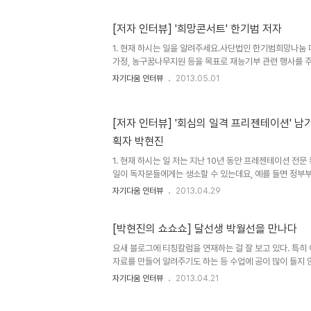
다. 현재 안전한 재테크 방법이기 때문이지요. 경매는 이제
로 이를 통한 합법적인 절세 방법이 많이 요구되고 있는 것
[저자 인터뷰] '희망콘서트' 한기범 저자
경매를 통해서 수익을 남기기 위해서 반드시 세금을 공부해
를 통해서 세금을 줄일 수 있는 방법을 많이 질문 받습니다. 
1. 현재 하시는 일을 알려주세요.사단법인 한기범희망나눔
가정, 농구꿈나무지원 등을 목표로 재능기부 관련 행사를 
및 생활수준을 높여주기 위한 행사들을 진행하고 있습니다.
자기다움 인터뷰
2013.05.01
사에 그분들을 초청하여 참여시키고 직접 체험하게 함으로
모들은 살아 갈만한 세상이라는 생각을 심어주는 것을 목표
가정을 만들 수 있는 매개체로서 노력하고 있습니다. 2. 책
[저자 인터뷰] '회심의 일격 프리젠테이션' 남
는 말이 있다면요?저는 열등 유전자를 가지고 태어 났습니다
획자 박현진
것도 아니고 남보다 머리가 좋았던 것은 더더욱 아닙니다. 
지고 있으면서운..
1. 현재 하시는 일 저는 지난 10년 동안 프레젠테이션 전
일이 독자분들에게는 생소할 수 있는데요, 예를 들면 정부
공공기관의 VIP프레젠테이션부터 작게는 개인의 창업 프
자기다움 인터뷰
2013.04.29
젠테이션을 통해 최상의 성과를 얻을 수 있도록 돕는 일입니
획 및 내용구성, 발표자료 디자인&멀티미디어를 활용한 디
코칭에 이르기까지 최상의 프레젠테이션을 위한 모든 서비
[박현진의 쇼쇼쇼] 달선생 박월선을 만나다
몇 해 전 탈북대학생들에게 강의기부를 하면서 강의라는 것이
요새 블로그에 티칭칼럼을 연재하는 걸 잘 보고 있다. 특히
족들의 삶 까지도 완전히 뒤바꾸어 놓을 수 있다는 사실을 
자료를 만들어 알려주기도 하는 등 수업에 공이 많이 들지 
특별한 경력과..
께 수업을 준비하면서 커뮤니케이션을하는데, 우리 아이들
자기다움 인터뷰
2013.04.21
고 한다. 영어는 마침표가 없으면 어디서 끝나는지 모르기
한다. 한국 아이들도 빨리 배우고 잘하는데 많은 아이가 문