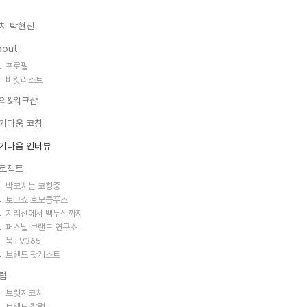
치 박현진
bout
프로필
버킷리스트
의&워크샵
기다움 코칭
기다움 인터뷰
로젝트
박코치는 코칭중
토크쇼 호모쿵푸스
지리산에서 백두산까지
퍼스널 브랜드 연구소
북TV365
브랜드 팟캐스트
럼
브릿지코치
브랜드 칼럼