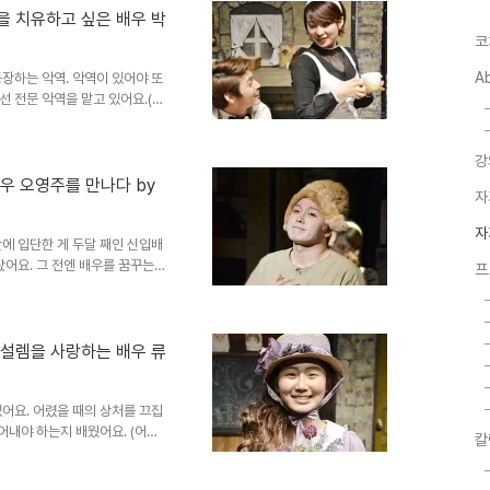
것 같다. 내가 워낙 성격이 꼼
을 치유하고 싶은 배우 박
서 보여준다. 아이들 자극하고
코
트집을 잡는 게 옳은지 생각하기
A
장하는 악역. 악역이 있어야 또
 전문 악역을 맡고 있어요.(웃
 그런 생각도 했었는데 이젠 인정
 오히려 제 역할이 개성이 있어
강
 즐기면서 하고 있어요. 이 역
의 새로운 발견을 해요. 사진_
배우 오영주를 만나다 by
자
요? 공연하다보면 수도 없죠. 실
가 있고요, 유추프라카치아에서는
자
에 입단한 게 두달 째인 신입배
랐어요. 그 전엔 배우를 꿈꾸는
프
 모든걸 쏟자는 마음가짐으로 임
 직업은 어떤 의미인가요? 배우를
 할 수 있다는게 기쁘고, 메세지
느껴요. 사진_북투니스트 조하나
 설렘을 사랑하는 배우 류
최면을 걸어요. (오 의외의 방
면 게을러 지는 것 같아요...
어요. 어렸을 때의 상처를 끄집
어내야 하는지 배웠어요. (어렸
칼
와의 사이가 좋지 않았어요. 아버
어나지 말았어야 했어'라는 대사