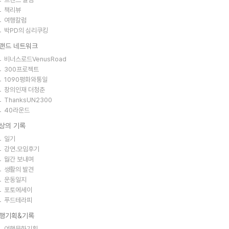
책리뷰
여행칼럼
박PD의 심리쿠킹
랜드 네트워크
비너스로드VenusRoad
300프로젝트
1090평화와통일
창의인재 더청춘
ThanksUN2300
40라운드
상의 기록
일기
강연.모임후기
월간 보내며
생활의 발견
운동일지
포토에세이
푸드테라피
행기획&기록
여행문화기획