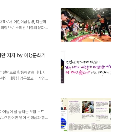
는 대중적인 자산 증식 방법이므
도 관심을 가지게 된 계기입니다.
야 합니다. 강의 현장에서 경매
이에 대한 시원한 답을 하기..
 대표로서 어린이심장병, 다문화
주최함으로 소외된 계층의 문화,
스포츠라는 재능을 통해 많은 행
써 아이들은 자존감을 높이고 부
로 또 가정의 소중함과 건강한
을 쓰게 된 이유와 독자에게 전하
기만 저자 by 여행문화기
. 남 보다 뛰어난 재능이 있는
저는 지금도 열등한 유전자를 가
문 컨설턴트로 활동해왔습니다. 이
부처의 대통령 업무보고나 기업
레젠테이션까지 고객분들이 프레
다. 더 자세하게 말씀드리면 기
지털 스토리텔링 연출, 전달스킬
스를 제공하는 것입니다. 하지만
 한 사람의 인생은 물론 그 가
 아이들이 잘 틀리는 오답 노트
깨달았습니다. 그 후 나의 이런
않나? 원어민 영어 선생님과 함
이 문장의 마침표를 잘 빼먹는다
에 세심하고 꼼꼼하게 가르치려고
장부호를 빠뜨린다. 빠르게 결과