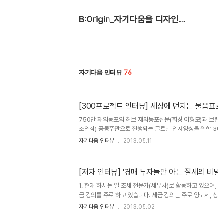
B:Origin_자기다움을 디자인합니다
자기다움 인터뷰
76
[300프로젝트 인터뷰] 세상에 던지는 물음표
750만 재외동포의 허브 재외동포신문(회장 이형모)과 브
조연심) 공동주관으로 진행되는 글로벌 인재양성을 위한 30
고 해당 분야의 지식을 축적하고, 100명의 인터뷰를 통해 
자기다움 인터뷰
2013.05.11
럼을 통해 전문가적인 안목을 키운다. 1년 300명만이 참여
까지 약 200여 명의 참여자가 가입해 활동하고 있다. 201
편의 목표치를 달성한 참가자가 나타났다. 책쟁이 브랜드로
[저자 인터뷰] '경매 부자들만 아는 절세의 비
씨와 물음표로 세상에 질문을 던지는 김중수 씨가 그 주인공
의 목표달성 전략과 노하우를 인터뷰로 다루었다. 다음은 칼럼
1. 현재 하시는 일 조세 전문가(세무사)로 활동하고 있으며,
금 강의를 주로 하고 있습니다. 세금 강의는 주로 양도세, 
구요. 경매 전문 학원인 지지옥션에서 강사로 활동하고 있
자기다움 인터뷰
2013.05.02
작가 2. 책을 쓰게 된 이유와 독자에게 전하는 말 요즘 부