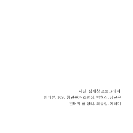
사진: 심재창 포토그래퍼
인터뷰: 1090 청년분과 조연심, 박현진, 장근우
인터뷰 글 정리: 최유정, 이혜미