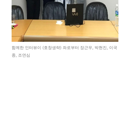
함께한 인터뷰이 (호창생략) 좌로부터 장근우, 박현진, 이국
종, 조연심