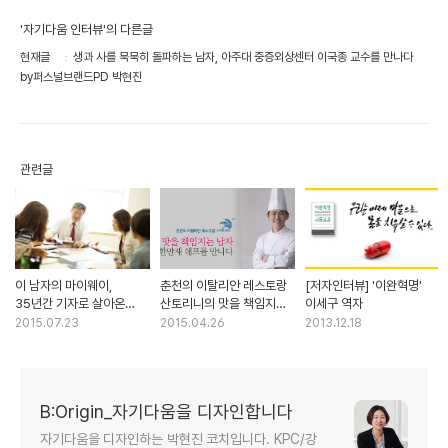
'자기다움 인터뷰'의 다른글
현재글
생과 사를 묵묵히 돌파하는 남자, 아주대 중증외상센터 이국종 교수를 만나다
by퍼스널브랜드PD 박현진
관련글
이 남자의 마이웨이,
춘천의 이탈리안 레스토랑
[저자인터뷰] '이완혁명'
35년간 기자로 살아온
산토리니의 맛을 책임지는
이세구 역자
중앙일보 박보균 대기자
남자, 한만재 셰프를 만나다
2015.07.23
2015.04.26
2013.12.18
(大記者)
B:Origin_자기다움을 디자인합니다
자기다움을 디자인하는 박현진 코치입니다. KPC/강