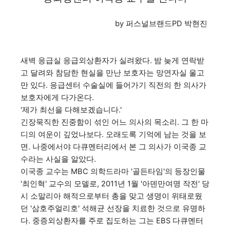
by 퍼스널브랜드PD 박현진
새벽 응급실 응급외상환자가 실려왔다. 밤 늦게 연락받
고 달려와 참담한 현실을 만난 보호자는 망연자실 울고
만 있다.
응급센터 수술실에 들어가기 직전의 한 의사가
보호자에게 다가온다.
'제가 최선을 다해보겠습니다.'
긴장묵직한 진중함이 섞인 어느 의사의 목소리.
그 한 마
디의 여운이 깊었나보다. 오래도록 기억에 남는 것을 보
면
. 나중에서야
다큐멘터리에서 본 그
의사가
이국종 교
수라는 사실을
알았다.
이국종 교수는 MBC 의학드라마 '골든타임'의 등장인물
'최인혁' 교수의 모델로, 2011년 1월 '아덴만여명 작전' 당
시 소말리아 해적으로부터 총을 맞고 생명이 위태로웠
던 '삼호주얼리호' 석해균 선장을 치료한 것으로 유명하
다.
중증외상환자를 주로 집도하는 그는 EBS 다큐멘터