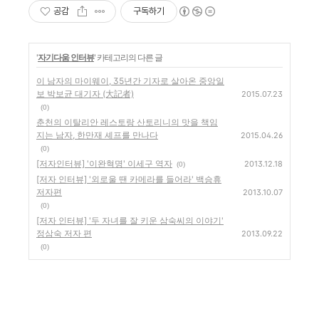
공감
구독하기
'
자기다움 인터뷰
' 카테고리의 다른 글
이 남자의 마이웨이, 35년간 기자로 살아온 중앙일
보 박보균 대기자 (大記者)
2015.07.23
(0)
춘천의 이탈리안 레스토랑 산토리니의 맛을 책임
지는 남자, 한만재 셰프를 만나다
2015.04.26
(0)
[저자인터뷰] '이완혁명' 이세구 역자
2013.12.18
(0)
[저자 인터뷰] '외로울 땐 카메라를 들어라' 백승휴
저자편
2013.10.07
(0)
[저자 인터뷰] '두 자녀를 잘 키운 삼숙씨의 이야기'
정삼숙 저자 편
2013.09.22
(0)