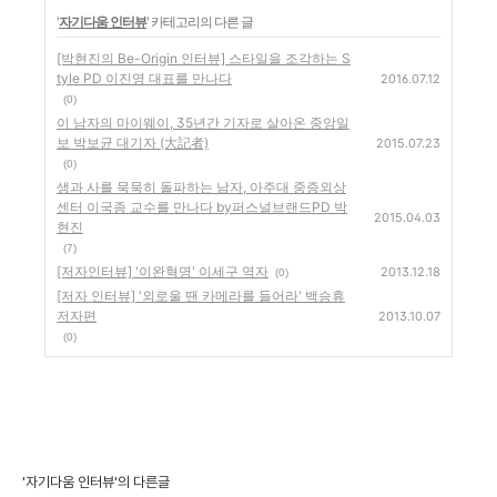
'
자기다움 인터뷰
' 카테고리의 다른 글
[박현진의 Be-Origin 인터뷰] 스타일을 조각하는 S
tyle PD 이진영 대표를 만나다
2016.07.12
(0)
이 남자의 마이웨이, 35년간 기자로 살아온 중앙일
보 박보균 대기자 (大記者)
2015.07.23
(0)
생과 사를 묵묵히 돌파하는 남자, 아주대 중증외상
센터 이국종 교수를 만나다 by퍼스널브랜드PD 박
2015.04.03
현진
(7)
[저자인터뷰] '이완혁명' 이세구 역자
2013.12.18
(0)
[저자 인터뷰] '외로울 땐 카메라를 들어라' 백승휴
저자편
2013.10.07
(0)
'자기다움 인터뷰'의 다른글