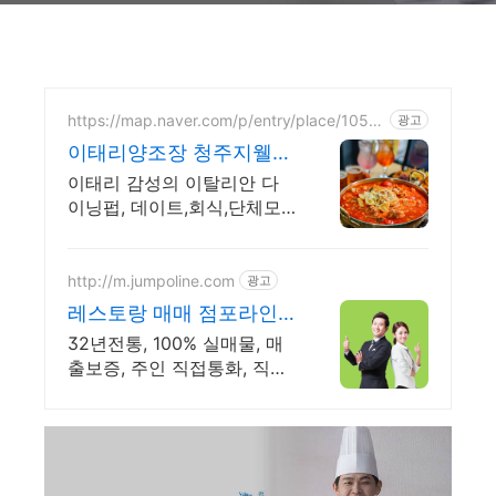
https://map.naver.com/p/entry/place/1053
광고
666355
이태리양조장 청주지웰시
티점
이태리 감성의 이탈리안 다
이닝펍, 데이트,회식,단체모
임에 최적화된 찐 맛집
http://m.jumpoline.com
광고
레스토랑 매매 점포라인
빠른 직거래 & 안전중개
32년전통, 100% 실매물, 매
거래
출보증, 주인 직접통화, 직거
래, 150명에이전트