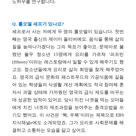
노하우를 연구합니다
.
Q.
롤모델 셰프가
있나요
?
셰프로서 사는 저에게 두 명의 롤모델이 있습니다
.
첫번
째는 영국 출신의 제이미 올리버예요
.
음식을 통해 삶의
질을 높여나가겠다는 그의 목표가 좋아요
.
문제아로 불
렸던 불우 청소년
15
명에게 요리를 가르쳐
‘
피프틴
(fifteen)’
이라는 레스토랑에서 일할 수 있게 해주기도 했
고요
.
청소년들에게 요리로 삶의 희망을 찾게 해주었어
요
.
영국의 급식 문화와 패스트푸드와 가공식품에 길들
어 있는 학생들의 식생활 개선 계획에도 적극 참여해 혼
자서 괴멸 상태에 가까웠던 영국의 급식 제도를 바꾸는
데 성공한 업적이 있어요
.
당시 치킨 너겟을 먹는 꼬마들
에게 치킨 너겟의 제조과정을 보여주는 충격요법을 쓰
기도 했어요
.
이 사건은
‘
웩
,
우웩
’
이라는 제목으로
EBS
지식채널
e
에도 소개되었죠
.
그가 요리로 사회문제를 해
결하고 소통하는 모습을 닮고 싶어요
.