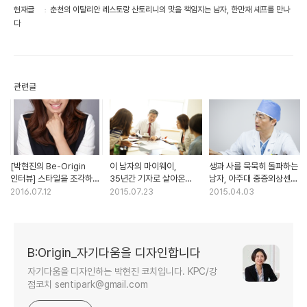
현재글
춘천의 이탈리안 레스토랑 산토리니의 맛을 책임지는 남자, 한만재 셰프를 만나
다
관련글
[박현진의 Be-Origin
이 남자의 마이웨이,
생과 사를 묵묵히 돌파하는
인터뷰] 스타일을 조각하는
35년간 기자로 살아온
남자, 아주대 중증외상센터
Style PD 이진영 대표를
중앙일보 박보균 대기자
이국종 교수를 만나다
2016.07.12
2015.07.23
2015.04.03
만나다
(大記者)
by퍼스널브랜드PD 박현진
B:Origin_자기다움을 디자인합니다
자기다움을 디자인하는 박현진 코치입니다. KPC/강
점코치 sentipark@gmail.com