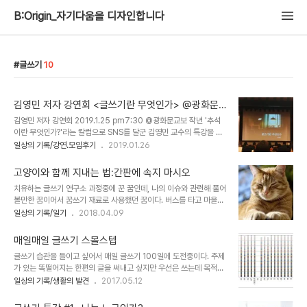
B:Origin_자기다움을 디자인합니다
글쓰기
10
김영민 저자 강연회 <글쓰기란 무엇인가> @광화문
교보
김영민 저자 강연회 2019.1.25 pm7:30 @광화문교보 작년 '추석
이란 무엇인가?'라는 칼럼으로 SNS를 달군 김영민 교수의 특강을 들
었다. 이후로 칼럼역주행이 일더니 칼럼을 모은 는 책이 출간되었다.
일상의 기록/강연.모임후기
2019.01.26
책의 내용보다는 '글쓰기'라는 주제로 강연회를 열었는데, 그가 말하는
논술문을 잘 쓰는 요령을 듣고 싶어 신청했다. 강의 전에 누군가 졸고
고양이와 함께 지내는 법:간판에 속지 마시오
있다면 마음이 편해진다는 말로 시작했다. 미리 누군가 졸고 있으면 자
치유하는 글쓰기 연구소 과정중에 꾼 꿈인데, 나의 이슈와 관련해 풀어
신이 잘못한 게 아니라고. 자기주장을 공적으로 남에게 설득시키는 것
볼만한 꿈이어서 꿈쓰기 재료로 사용했던 꿈이다. 버스를 타고 마을을
이 시민사회의 성인의 조건이다. 어떤 것을 주장하는데 있어 명확한 견
지난다. 마을은 높은 지대가 많은 부산 같은 지형이다. 풍경을 구경하
일상의 기록/일기
2018.04.09
해를 갖고, 타당성을 주장하는 글쓰기. 이것이 바로 논술문이고 대학에
는데 언덕 위에 있는 건물에 간판이 보인다. 백남준 기념관인가 싶어서
서는 그것을 배워서 오는것인데 결국 대학에서 다시 배우고 있다. 저자
내려서 구경해보고 싶은 마음이 들었는데 버스가 이동하면서 건물의
가 말하는 7가지 팁을 정..
매일매일 글쓰기 스몰스텝
앞면을 보니 백남준이 나온 고등학교라는 걸 알게 되어 흥미를 잃었다.
글쓰기 습관을 들이고 싶어서 매일 글쓰기 100일에 도전중이다. 주제
그러다 어느 동네에 내렸고, 구멍가게에 들어가게 되었다. 어쩌다보니
가 있는 똑떨어지는 한편의 글을 써내고 싶지만 우선은 쓰는데 목적을
거기서 하룻밤 묵어야 하는데 주인 아저씨 혼자 사는, 살림집과 구멍가
두기로 했다. 혼자서는 결심만 하고 말것 같아서 환경을 만들기로 했
일상의 기록/생활의 발견
2017.05.12
게를 같이 유지하는 그런 곳이었다. 나는 손님이고 방에서 하룻밤을 묵
다. 100일 연속 글쓰기 프로젝트 그룹에 가입했다. 나와 비슷한 니즈
게 되었다. 아저씨는 바깥에서 가게를 본다. 방의 살림을 둘러보는데
를 가진 17명과 함께 한다. 원칙은 단순하다. 카페에 매일 자정까지 글
낮은 천장, 몇 벌 안되는 검소한..