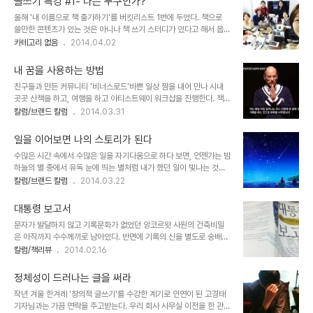
글쓰기 특강 #1- 나는 누구인가?
을 올리면 된다. 주제 자유, 분량은 원고지 1.5매 이상. 자기검열 금지.
올해 '내 이름으로 책 출가하기'를 버킷리스트 1번에 두었다. 책으로
매일 마감시간을 알려주고 격려하는 코치가 있다. 참여하는 16명의 글
쓸만한 콘텐츠가 있는 것은 아니나 책 쓰기 스터디가 있다고 해서 옵저
을 보면서 자극과 참고를 받는다 각자 자기 글 마감하느라 바쁘지만 종
버로 참여하기로 했다.카시오페아 출판사 민혜영 대표와 예비저자들
카테고리 없음
2014.04.02
종 덧글로 소통하기도 한다. 코치가 각자의 현황표를 만들어 정기적으
이 8주간의 일정으로 책쓰기 프로젝트를 진행한다. 첫날의 미팅을 통
로 공유한다. 4월 1일부터 시작해 오늘이 42일차다. 꽉 찬 막대 그래
해 콘텐츠가 무르익은 사람들은 책이 나올수 밖에 없다는 것을 깊이 통
프를 보니 어찌 멈..
내 꿈을 사용하는 방법
감했다. 이들중 몇명은 몇년동안 성장하는 모습을 봐 온 이들이다. 처
친구들과 만든 커뮤니티 '비너스로드'바쁜 일상 짬을 내어 만나 시내
음 만났을 때에 비해 이번 미팅을 하면서 느낀 점은드디어, 이들은 자
곳곳 산책을 하고, 여행을 하고 아티스트웨이 워크샵을 진행한다. 책에
기만의 콘텐츠가 벼려졌구나 하느 것을 느낄 수 있었다. 강정은 - 이력
나와있는 실행과제를 하고 소감을 나누기도 하고 그 과정에서 있었던
칼럼/브랜드 칼럼
2014.03.31
서 없이 취업하기, 기록해서 경력을 만드는, 주도적으로 일을 만드는
일을 이야기 하기도 한다. 아티스트웨이의 핵심은 아침에 막 잠에서 깨
대학생들. 조경숙 - 자기주도학습. 학습의 기본을 찾기위한 설계 부모
어나 무의식으로 써내려가는 모닝페이지에 있다. 그와 동시에 매일 저
교육까지. 신영석 - 온오프라인을 아..
일을 이어보면 나의 스토리가 된다
녁 하룻동안 감사했던 일 5가지를 적는 감사일기도 쓴다. 어쨌든 내
수많은 시간 속에서 수많은 일을 자기다움으로 하다 보면, 언젠가는 밤
하루 일과는 쓰는걸로 시작해 쓰는걸로 끝난다.아티스트웨이의 저자
하늘의 별 중에서 유독 눈에 띄는 별처럼 내가 했던 일이 빛나는 것을
줄리아카메론 모닝페이지를 통해 이성적인 상태에서는 억압되고 포기
볼 수 있다. 그런 일들을 연결하면 나의 이야기를 말할 수 있는 별자리,
칼럼/브랜드 칼럼
2014.03.22
해버린 것을 무의식을 기록함으로서 어쩌면 사라졌을 내면의 또다른
그러니까 일자리에서 나의 이야기를 들려줄 수 있다. 일자리의 사전적
자아가 만들어낸 예술적 영감을 얻는다고 주장했다. 정신과 의사 고혜
뜻에는 수입을 얻을 수 있는 일이라는 뜻도 있지만 ‘일을 한 흔적’이라
경 박사가 딴지라디오 팟캐스트에서 강의하는 '내 ..
대통령 보고서
는 의미도 있다. 내가 일을 한 곳에서 내가 존재했다는 흔적이 바로 자
문자가 발달하지 않고 기록문화가 없었던 앙코르왓 사원의 건축비밀
기다움의 그림자다. - 260 권민 '자기다움' 중에서 유니타스 브랜드
은 아직까지 수수께끼로 남아있다. 반면에 기록의 신을 별도로 숭배할
라는 잡지편집장인 필자는 처음부터 잡지 출판사를 운영할 생각이 없
정도로 문자로 남기는 것을 즐겨했던 이집트 문명은 그들이 어떻게 살
칼럼/책리뷰
2014.02.16
었다. 그러나 지금까지 살아온 길을 돌아보면 문예반, 신문 편집반, 출
았고 어떤 음식을 먹었으며 무슨 생각을 했는지 후대까지 전해지고 있
판사, 컨설팅 회사 운영의 일이었고, 그것이 가장 자기다웠던 일이라고
다. -대통령 보고서 중 대한민국 정부가 수립된 지 환갑이 다 되어가지
했다. 며칠 '나쓰기..
정체성이 드러나는 글을 써라
만 대통령에게 보고된 보고서가 거의 남아있지 않다는 문제에서 출간
작년 겨울 한겨레 '창의적 글쓰기'를 수강한 계기로 인연이 된 고경태
한 보고서 작성 메뉴얼. 요점을 정확히 담은 기획안, 보고서 작성을 위
기자님과는 가끔 연락을 주고받는다. 우리 회사 사무실 이전을 한 관계
한 참고 도서. 대통령 보고서 국내도서 저자 : 노무현대통령비서실 보