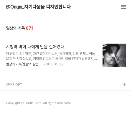
B:Origin_자기다움을 디자인합니다
일상의 기록
871
시청역 벽이 나에게 말을 걸어왔다
더 정확이 의미하면, 그건 말이라기보단, 광체였지, 눈의 광채... 어느
날 문득 지하철말고, 거리를 걷고싶은 충동에 길을 걷다가 발견했지,
아니 내가 발견당했다고 해야하나, 그래서 홀린듯이 찾았던 세종문화
일상의 기록/생활의 발견
2005.05.22
회관, 배우 유오성은 극을 이끌어가는데 무리없어 보였다. 스핑크스를
이긴 지혜, 단단한 몸, 거칠 것 없는 권력, 아름다운 왕비의 남자, 테베
의 왕, 어머이에게 한없이 의지하고싶던 자아와 욕정의 대상이던 여자
이기도 했던 이제는 싸늘히 식어간 이오카스테 앞에서 오열하던 오이
관련사이트
디푸스를 잊을 수 없다, 두눈을 찌르는 대신, 두눈을 부릅뜨고, 자신의
두쪽 불알을 잘라내버렸다, 오이디푸스, 그는 내가 알던 그인가? 운명
을 피하는대신 운명에 맞선다, 신들이 내린 운명의 저주와 똑같은 방법
Copyright © Daum Corp. All rights reserved.
으로... 소금무대, 아 누구..