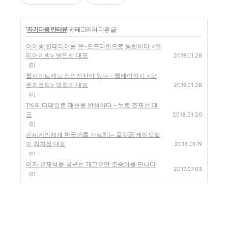
'
자기다움 인터뷰
' 카테고리의 다른 글
아이방 인테리어를 온-오프라인으로 통합하다 <우
리아이방> 방민선 대표
2019.01.28
(0)
웹사이트에도 장인정신이 있다 - 웹에이전시 <오
렌지코드> 박정미 대표
2019.01.28
(0)
1%의 디테일로 패션을 완성하다 - 누로 조재선 대
표
2018.01.20
(0)
전세계인에게 한국어를 가르치는 플랫폼 케이오알
이 최희정 대표
2018.01.19
(0)
여자 유재석을 꿈꾸는 개그우먼 조승희를 만나다
2017.07.03
(0)