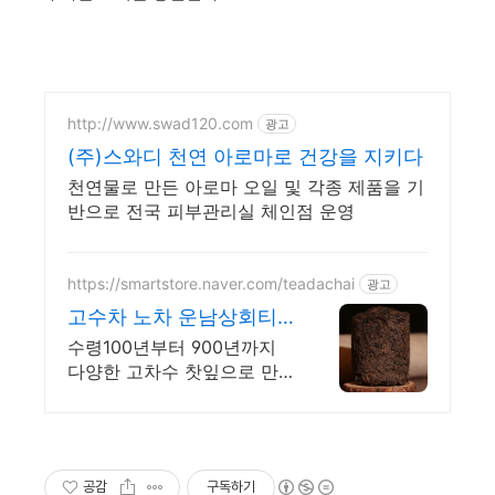
http://www.swad120.com
광고
(주)스와디 천연 아로마로 건강을 지키다
천연물로 만든 아로마 오일 및 각종 제품을 기
반으로 전국 피부관리실 체인점 운영
https://smartstore.naver.com/teadachai
광고
고수차 노차 운남상회티
다차이
수령100년부터 900년까지
다양한 고차수 찻잎으로 만
든 차들을 비교해보세요
공감
구독하기