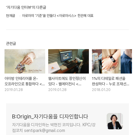
'자기다움 인터뷰'의 다른글
현재글
아로마의 '기준'을 만들다 <아로마시스> 한은혜 대표
관련글
아이방 인테리어를 온-
웹사이트에도 장인정신이
1%의 디테일로 패션을
오프라인으로 통합하다 <
있다 - 웹에이전시 <
완성하다 - 누로 조재선
우리아이방> 방민선 대표
오렌지코드> 박정미 대표
대표
2019.01.28
2019.01.28
2018.01.20
B:Origin_자기다움을 디자인합니다
자기다움을 디자인하는 박현진 코치입니다. KPC/강
점코치 sentipark@gmail.com