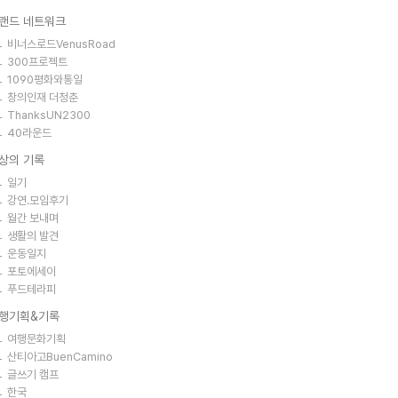
랜드 네트워크
비너스로드VenusRoad
300프로젝트
1090평화와통일
창의인재 더청춘
ThanksUN2300
40라운드
상의 기록
일기
강연.모임후기
월간 보내며
생활의 발견
운동일지
포토에세이
푸드테라피
행기획&기록
여행문화기획
산티아고BuenCamino
글쓰기 캠프
한국