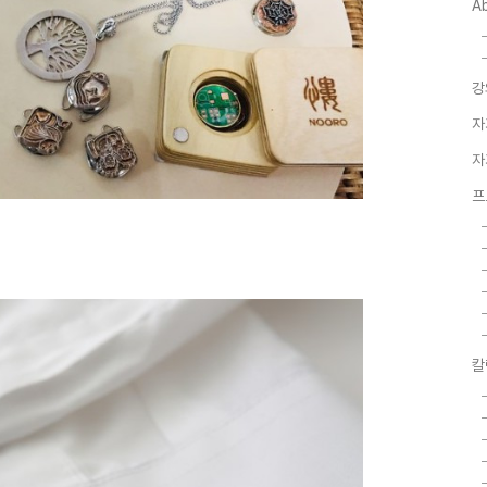
A
강
자
자
프
칼