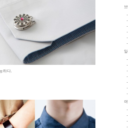
브
일
능하다.
여