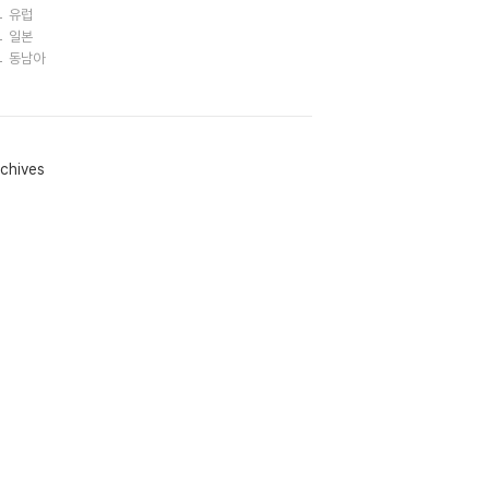
유럽
일본
동남아
chives