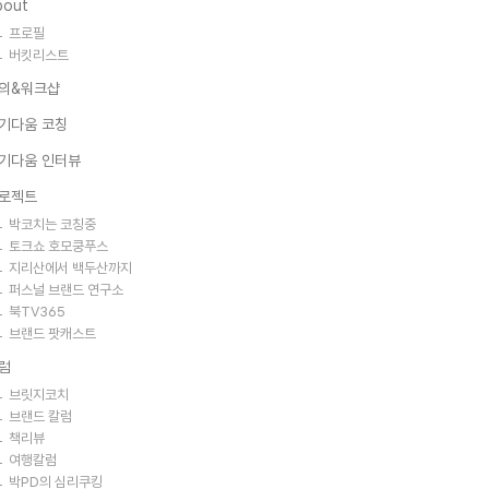
bout
프로필
버킷리스트
의&워크샵
기다움 코칭
기다움 인터뷰
로젝트
박코치는 코칭중
토크쇼 호모쿵푸스
지리산에서 백두산까지
퍼스널 브랜드 연구소
북TV365
브랜드 팟캐스트
럼
브릿지코치
브랜드 칼럼
책리뷰
여행칼럼
박PD의 심리쿠킹