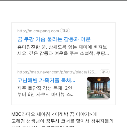
http://m.coupang.com
광고
꿈 쿠팡 가슴 울리는 감동과 여운
흥미진진한 꿈, 밤새도록 읽는 재미에 빠져보
세요. 깊은 감동과 여운을 주는 소설책, 쿠팡에
서 찾아보세요.
https://map.naver.com/p/entry/place/12372
광고
86457
코난해변 가족커플 독채
스테이 월정리 근처 감성
제주 돌담집 감성 독채, 2인
독채 2채
부터 6인 자쿠지 바다뷰 스테
이, 코난해변 바로 앞 고객리
뷰 283개 검증된 숙소, 자쿠
지 무료, 바다뷰 독채, 연박할
MBC라디오 세아침 <어젯밤 꿈 이야기>에
인
고혜경 선생님이 꿈투사 코너를 맡아서 청취자들의