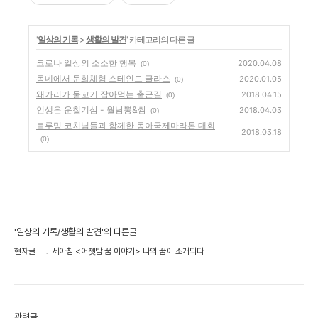
'
일상의 기록
>
생활의 발견
' 카테고리의 다른 글
코로나 일상의 소소한 행복
2020.04.08
(0)
동네에서 문화체험 스테인드 글라스
2020.01.05
(0)
왜가리가 물꼬기 잡아먹는 출근길
2018.04.15
(0)
인생은 운칠기삼 - 월남뽕&쌈
2018.04.03
(0)
블루밍 코치님들과 함께한 동아국제마라톤 대회
2018.03.18
(0)
'일상의 기록/생활의 발견'의 다른글
현재글
세아침 <어젯밤 꿈 이야기> 나의 꿈이 소개되다
관련글