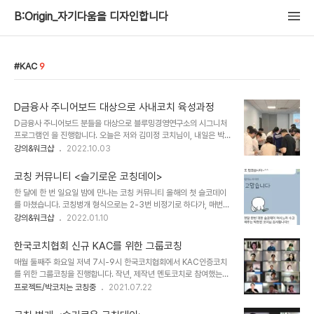
B:Origin_자기다움을 디자인합니다
KAC
9
D금융사 주니어보드 대상으로 사내코치 육성과정
D금융사 주니어보드 분들을 대상으로 블루밍경영연구소의 시그니처
프로그램인 을 진행합니다. 오늘은 저와 김미정 코치님이, 내일은 박은
하 최승영 코치님이 함께합니다. 교육을 넘어 KAC인증 코치까지 도
강의&워크샵
2022.10.03
전하시는 열정을 느끼고 왔어요. 모두들 코치형 리더로 성장하시길 응
원해요.
코칭 커뮤니티 <슬기로운 코칭데이>
한 달에 한 번 일요일 밤에 만나는 코칭 커뮤니티 올해의 첫 슬코데이
를 마쳤습니다. 코칭벙개 형식으로는 2-3번 비정기로 하다가, 매번
반응이 좋아서 아예 정례화 하기로 해서 벌써 라는 이름으로 연속 5번
강의&워크샵
2022.01.10
째 진행이네요. 멘토코치님들이 일요일 저녁 귀한시간을 후배 코치들
을 위해 기꺼이 시간을 내주셔서 꾸준히 시도할 수 있었습니다. 참여
한국코치협회 신규 KAC를 위한 그룹코칭
코치님들의 피드백을 받아, 다음달에는 좀 더 보완한 프로그램으로 찾
매월 둘째주 화요일 저녁 7시-9시 한국코치협회에서 KAC인증코치
아올께요. 평온한 주말 보내시고, 활기찾 월요일 맞으셔요!!
를 위한 그룹코칭을 진행합니다. 작년, 제작년 멘토코치로 참여했는데,
올해는 그룹코칭 운영국장으로 활동합니다. 7월 그룹코칭은 22분의
프로젝트/박코치는 코칭중
2021.07.22
신규 KAC코치님과 6명의 멘토코치님들이 그룹코칭 세션을 가졌습니
다. 매회 피드백을 받고 더 나은 그룹코칭 경험을 제공하기 위해 매번