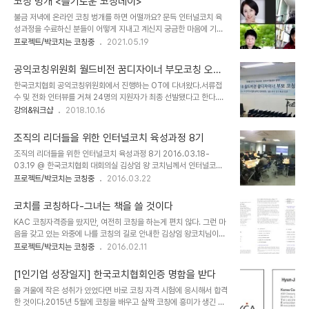
코칭 벙개 <슬기로운 코칭데이>
참여 코치님들과 사전, 사후 모임을 하고 있습니다. 조금씩 성장하는
불금 저녁에 온라인 코칭 벙개를 하면 어떨까요? 문득 인터널코치 육
과정이 참 뿌듯하네요. 그룹코칭의 역동을 느끼고 싶은 코치님들, 코칭
성과정을 수료하신 분들이 어떻게 지내고 계신지 궁금한 마음에 기획
역량을 강화하고 싶은 코치님들 환영합니다.
되었습니다. 그래서 블루밍 코치님들과 후다닥 기획했어요. 금요일 저
프로젝트/박코치는 코칭중
2021.05.19
녁을 슬기로운 코칭데이 ~ 최근 인터널코치 육성과정을 수료하신 분,
89차 KAC를 준비하는 분, 인터널코치 육성과정을 듣고 현업에 적용
공익코칭위원회 월드비전 꿈디자이너 부모코칭 오리
하면서 궁금함이 생긴 분, 꺼져가는 코칭의 불씨를 다시 살리고 싶은
엔테이션 참가하다 @한국코치협회
한국코치협회 공익코칭위원회에서 진행하는 OT에 다녀왔다.서류접
분~ 급벙개였는데 12분이나 신청하셔셔 깜짝 놀랐네요. 그 바람에 전
수 및 전화 인터뷰를 거쳐 24명의 지원자가 최종 선발됐다고 한다.월
문코치님들을 급하게 모셨습니다. 그간 코칭하며 변화를 경험한 사례
드비전에서 아이들을 대상으로 코칭을 진행하는데 부모에게도 코칭의
강의&워크샵
2018.10.16
공유를 하고 소그룹으로 나뉘어 실제 코칭 실습을 했습니다. 전문코치
필요를 느껴 기획된 공익코칭 프로그램이다. 오리엔테이션에서는 서
님께 피드백도 받고 코칭 실습 시간도 채우는 일석이조의 시간이었네
로의 성장을 돕기 위해 그룹을 만들어 소통하기로 했다. 두 달 간 함께
요. 반응이 폭발적이어서, 슬기로운 코칭데이는 ..
조직의 리더들을 위한 인터널코치 육성과정 8기
할 팀원들과 팀빌딩도 했다. 하나의 키워드를 주고 그 키워드에서 생각
조직의 리더들을 위한 인터널코치 육성과정 8기 2016.03.18-
나는 단어를 적고 한 사람이 1-7번까지 단어를 부르면 팀원 중에 같은
03.19 @ 한국코치협회 대회의실 김상임 왕 코치님께서 인터널코칭
키워드가 나올 경우 인원수만큼 점수를 내는 것이다. 몸풀기 게임으로
육성과정 8기를 함께 운영할 수 있는 기회를 주셨다.2014년에 처음
프로젝트/박코치는 코칭중
2016.03.22
라는 키워드로 그룹별 게임을 했다. 우리 팀은 라는 키워드가 나와 진
으로 코칭 과정을 들었을 땐, 지금 이 자리까지 오리라고는 생각하지
행 코치님의 집중을 받았다. 진행 코치님이 설명하기를 이 게임을 다양
않았다. 그러다 한번의 불합격을 겪고 KAC를 취득하고, 첫번째 유료
한 그룹에서 진행했는데, 세대별로 집중키워드..
코치를 코칭하다-그녀는 책을 쓸 것이다
코칭에도 도전해보고, 나의 지인들에게도 코칭을 권하고 있다. 그만큼
KAC 코칭자격증을 땄지만, 여전히 코칭을 하는게 편치 않다. 그런 마
코칭이라는 세계는 신선하고 강력한 성장의 과정이라고 생각한다. 인
음을 갖고 있는 와중에 나를 코칭의 길로 안내한 김상임 왕코치님이다
간관계에서 가장 중요한 것은 상대를 이해하는 것. 나와 같이 않음을
음주엔 저를 만나면 저를 코칭해보세요. 라는 예고를 하는 것이었다.
프로젝트/박코치는 코칭중
2016.02.11
인식하고 상대의 입장에서 바라보라는 것이었다.자기 인식과 성찰에
그리고 그날이 되었다. 그녀가 꺼낸 주제는 '책을 써야 하는데 미루고
기반한 프로그램은 각 특징별 소통 전략을 짜고 적절한 리더십을 발휘
안하게 된다는 것'이었다.그 내용을 정리해서 원고를 쓰면 되는데 이상
하는데 탁월한 기능이었다. 참여한 리더들이..
[1인기업 성장일지] 한국코치협회인증 명함을 받다
하게 안된다는 것이다. 책을 쓴다는 것은 왕코치님에게 무슨 의미인가
올 겨울에 작은 성취가 있었다면 바로 코칭 자격 시험에 응시해서 합격
요? 나는 의미를 물었다. 강의, 코칭으로는 지금 나무랄것 없이 잘 하
한 것이다.2015년 5월에 코칭을 배우고 살짝 코칭에 흥미가 생긴 후
고 있어요. 그런데 뭔가 빠진 것 같고 허전한 느낌이 들어요. 그녀의 꿈