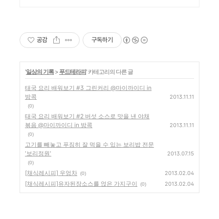
공감
구독하기
'
일상의 기록
>
푸드테라피
' 카테고리의 다른 글
태국 요리 배워보기 #3 그린커리 @마이까이디 in
방콕
2013.11.11
(0)
태국 요리 배워보기 #2 버섯 소스로 맛을 낸 야채
볶음 @마이까이디 in 방콕
2013.11.11
(0)
고기를 빼놓고 푸짐히 잘 먹을 수 있는 보리밥 전문
'보리정원'
2013.07.15
(0)
[채식레시피] 우엉차
2013.02.04
(0)
[채식레시피]유자된장소스를 얹은 가지구이
2013.02.04
(0)