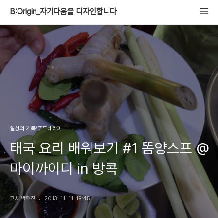
B:Origin_자기다움을 디자인합니다
일상의 기록/푸드테라피
태국 요리 배워보기 #1 똠양스프 @
마이까이디 in 방콕
코치 박현진
2013. 11. 11. 19:45