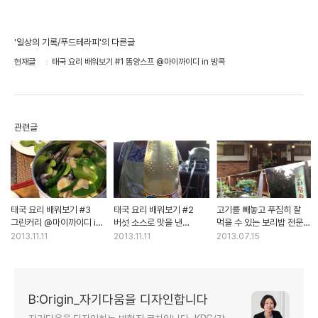
'일상의 기록/푸드테라피'의 다른글
현재글
태국 요리 배워보기 #1 똠양스프 @마이까이디 in 방콕
관련글
태국 요리 배워보기 #3
태국 요리 배워보기 #2
고기를 빼놓고 푸짐히 잘
그린커리 @마이까이디 in
버섯 소스로 맛을 낸
먹을 수 있는 보리밥 전문
방콕
야채볶음 @마이까이디 in
'보리정원'
2013.11.11
2013.11.11
2013.07.15
방콕
B:Origin_자기다움을 디자인합니다