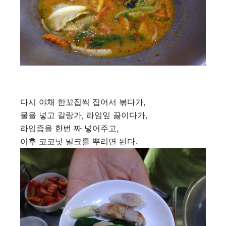
다시 야채 한꼬집씩 집어서 볶다가,
물을 넣고 갈랑가, 라임잎 끓이다가,
라임즙을 한번 짜 넣어주고,
이후 코코넛 밀크를 뿌리면 된다.