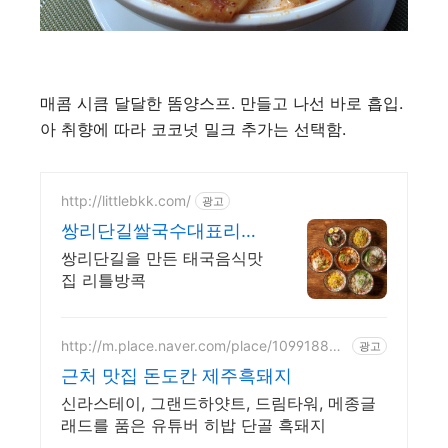
매콤 시큼 달달한 똠양스프. 만들고 나선 바로 흡입.
아 취향에 따라 코코넛 밀크 추가는 선택함.
http://littlebkk.com/
광고
쌍리단길쌀국수대표리틀
방콕
쌍리단길을 만든 태국음식맛
집 리틀방콕
http://m.place.naver.com/place/109918809
광고
4
근처 맛집 돈도칸 제주흑돼지
신라스테이, 그랜드하얏트, 드림타워, 메종글
래드를 품은 유튜버 히밥 단골 흑돼지