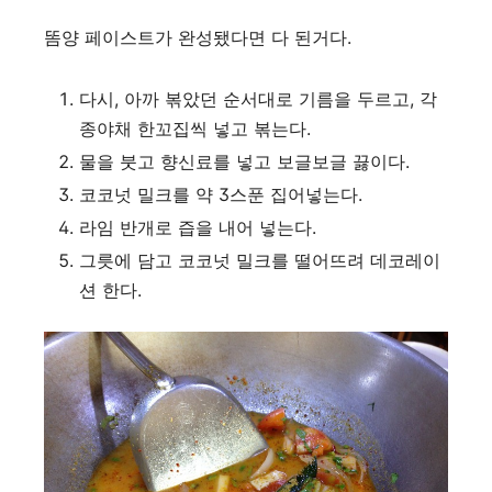
똠양 페이스트가 완성됐다면 다 된거다.
다시, 아까 볶았던 순서대로 기름을 두르고, 각
종야채 한꼬집씩 넣고 볶는다.
물을 붓고 향신료를 넣고 보글보글 끓이다.
코코넛 밀크를 약 3스푼 집어넣는다.
라임 반개로 즙을 내어 넣는다.
그릇에 담고 코코넛 밀크를 떨어뜨려 데코레이
션 한다.