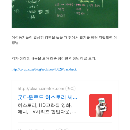
여성동지들이 열심히 강연을 들을 때 뒤에서 필기를 했던 지필도령 이
장님.
각자 정리한 내용을 모아 최종 정리한 이장님의 글 보기.
http://co-up.com/blog/archives/48829/trackback
http://clean.cinefox.com
광고
굿다운로드 허스토리 씨
네폭스
허스토리, HD고화질 영화,
애니, TV시리즈 합법다운, 스
마트폰 실시간감상.