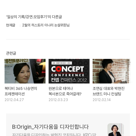
'일상의 기록/강연.모임후기'의 다른글
현재글
2월의 허스토리 이나리 논설위원님
관련글
북티비 365 나승연의
원본으로 태어나
조연심 대표와 박현진
프레젠테이션
복사본으로 죽어갈래?
브랜드 미니 컨설팅
2012.04.27
2012.03.23
2012.02.14
B:Origin_자기다움을 디자인합니다
자기다움을 디자인하는 박현진 코치입니다. KPC/강