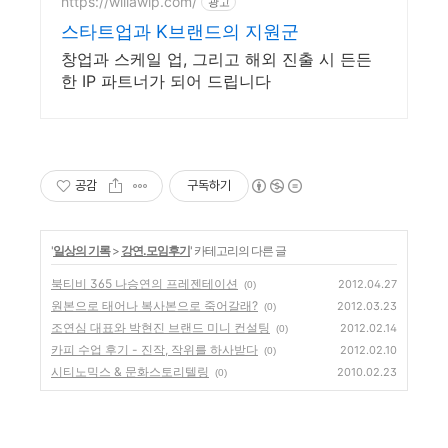
https://willawip.com/
광고
스타트업과 K브랜드의 지원군
창업과 스케일 업, 그리고 해외 진출 시 든든
한 IP 파트너가 되어 드립니다
공감
구독하기
'
일상의 기록
>
강연.모임후기
' 카테고리의 다른 글
북티비 365 나승연의 프레젠테이션
2012.04.27
(0)
원본으로 태어나 복사본으로 죽어갈래?
2012.03.23
(0)
조연심 대표와 박현진 브랜드 미니 컨설팅
2012.02.14
(0)
카피 수업 후기 - 진작, 작위를 하사받다
2012.02.10
(0)
시티노믹스 & 문화스토리텔링
2010.02.23
(0)