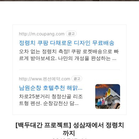
http://m.coupang.com
광고
정령치 쿠팡 다채로운 디자인 무료배송
오차 없는 정령치 측정! 쿠팡 로켓배송으로 빠
르게 받아보세요. 나만의 개성을 완성하는 쥬
얼리, 쿠팡에서 트렌디한 디자인을 찾아보세
요.
http://www.펜션예약.com
광고
남원순창 호텔추천 해맑
은천상 가족행사 동아리
차로25분거리 청정산골 리조
단체모임 최적
트형 펜션. 순창강천산 담양
메타프로방스 인근. 찜질방
[백두대간 프로젝트] 성삼재에서 정령치
까지