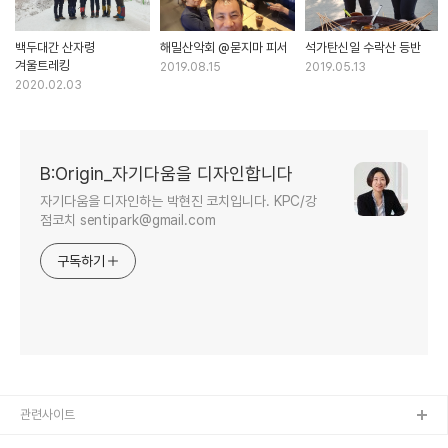
백두대간 산자령
해밀산악회 @묻지마 피서
석가탄신일 수락산 등반
겨울트레킹
2019.08.15
2019.05.13
2020.02.03
B:Origin_자기다움을 디자인합니다
자기다움을 디자인하는 박현진 코치입니다. KPC/강
점코치 sentipark@gmail.com
구독하기
관련사이트