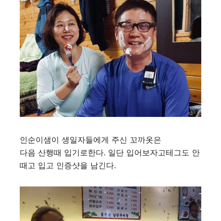
인순이샘이 생일자들에게 주신 꼬까옷은
다음 산행때 입기로한다. 일단 입어보자고테그도 안
때고 입고 인증샷을 남긴다.