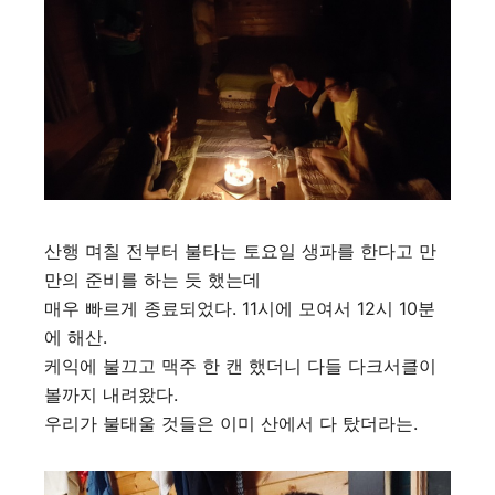
산행 며칠 전부터
불타는 토요일 생파를 한다고
만
만의 준비를 하는 듯 했는데
매우 빠르게 종료되었다. 11시에 모여서 12시 10분
에 해산.
케익에 불끄고 맥주 한 캔 했더니
다들
다크서클이
볼까지 내려왔다.
우리가 불태울 것들은 이미 산에서 다 탔더라는.