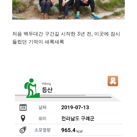
처음 백두대간 구간길 시작한 3년 전, 이곳에 잠시
들렀던 기억이 새록새록