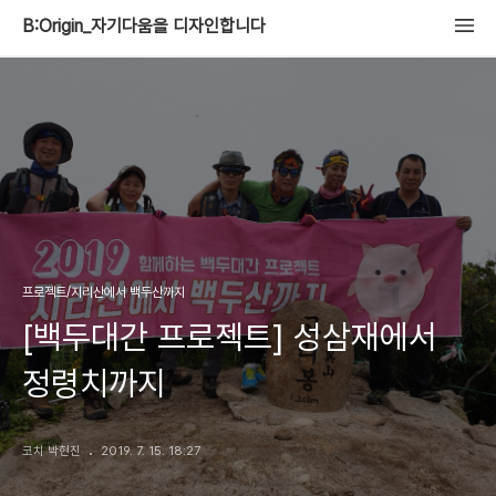
B:Origin_자기다움을 디자인합니다
프로젝트/지리산에서 백두산까지
[백두대간 프로젝트] 성삼재에서
정령치까지
코치 박현진
2019. 7. 15. 18:27