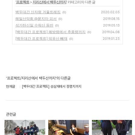
'
프로젝트
>
지리산에서 백두산까지
' 카테고리의 다른 글
백두대간 산자령 겨울트레킹
2020.02.03
(0)
해밀산악회 @묻지마 피서
2019.08.15
(0)
석가탄신일 수락산 등반
2019.05.13
(0)
[백두대간 프로젝트] 쾌방령에서 추풍령까지
2019.04.08
(0)
[백두대간 프로젝트] 덕유산 빼재
2019.01.23
(0)
'프로젝트/지리산에서 백두산까지'의 다른글
현재글
[백두대간 프로젝트] 성삼재에서 정령치까지
관련글