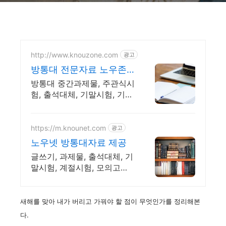
http://www.knouzone.com
광고
방통대 전문자료 노우존
방통대 자료포털 NO.1
방통대 중간과제물, 주관식시
험, 출석대체, 기말시험, 기출
문제 제공
https://m.knounet.com
광고
노우넷 방통대자료 제공
글쓰기, 과제물, 출석대체, 기
말시험, 계절시험, 모의고사
제공
새해를 맞아 내가 버리고 가꿔야 할 점이 무엇인가를 정리해본
다.