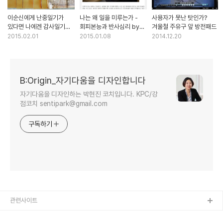
이순신에게 난중일기가
나는 왜 일을 미루는가 -
사용자가 못난 탓인가?
있다면 나에겐 감사일기가
회피본능과 반사심리 by
겨울철 주유구 앞 방전패드
있다 by 퍼스널브랜드PD
퍼스널브랜드PD 박현진
2015.02.01
2015.01.08
2014.12.20
박현진
B:Origin_자기다움을 디자인합니다
자기다움을 디자인하는 박현진 코치입니다. KPC/강
점코치 sentipark@gmail.com
구독하기
관련사이트