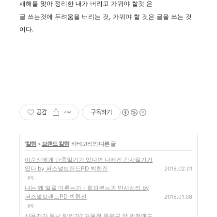
새해를 맞아 정리한 내가
버리고 가꿔야 할것 은
글 쓰는것에 두려움을 버리는 것,
가꿔야 할 것은 글을 쓰는 것
이다.
공감
구독하기
'
칼럼
>
브랜드 칼럼
' 카테고리의 다른 글
이순신에게 난중일기가 있다면 나에겐 감사일기가
있다 by 퍼스널브랜드PD 박현진
2015.02.01
(0)
나는 왜 일을 미루는가 - 회피본능과 반사심리 by
퍼스널브랜드PD 박현진
2015.01.08
(0)
사용자가 못난 탓인가? 겨울철 주유구 앞 방전패드