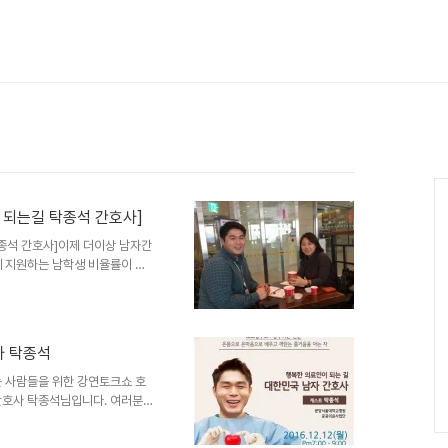
Ca
이 되는길 탁종석 간호사]
 탁종석 간호사]이제 더이상 남자간
에 지원하는 남학생 비율률이 늘
 의학 드라마에서는 남자 간호사
리의 소유자 탁간호사와 인터뷰
의 그는 얼굴 한가들 미소를 띄
 밴 습관 같았다. 행복한 의료
사 탁종석
이야기를 들어보았다. Q. 현재
의료사업단에서 불우환자돕기후원
는 사람들을 위한 강연토크쇼 호
간호사 탁종석님입니다. 여러분이
간호사님은 분당서울대학병원에서
서 국, 내외 저소득층 의료봉사