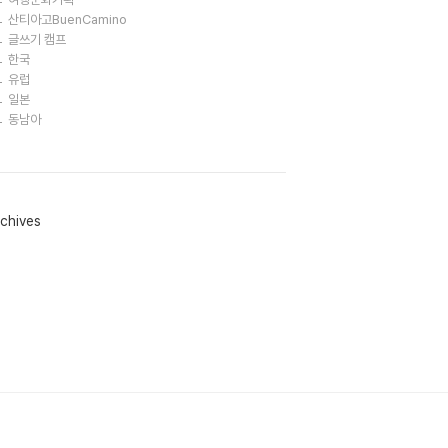
산티아고BuenCamino
글쓰기 캠프
한국
유럽
일본
동남아
chives