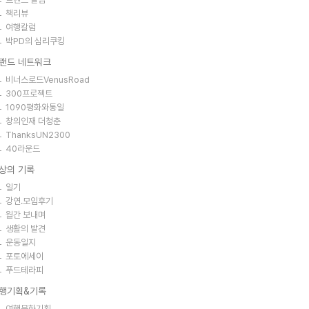
책리뷰
여행칼럼
박PD의 심리쿠킹
랜드 네트워크
비너스로드VenusRoad
300프로젝트
1090평화와통일
창의인재 더청춘
ThanksUN2300
40라운드
상의 기록
일기
강연.모임후기
월간 보내며
생활의 발견
운동일지
포토에세이
푸드테라피
행기획&기록
여행문화기획