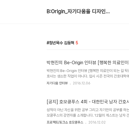
B:Origin_자기다움을 디자인합니다
청년목수 김동혁
5
박현진의 Be-Origin 인터뷰 [행복한 의료인
박현진의 Be-Origin 인터뷰 [행복한 의료인이 되는 길
호사는 생소한 직업이 아니다. 입시 시즌 전국의 간호대학
고 있다는 뉴스도 새롭지 않다. 그런 세태를 반영하듯 요즘
자기다움 인터뷰
2016.12.06
도 등장한다. 전화기를 통해 들려온 쾌할하고 유쾌한 목소
약속을 하고 분당서울대병원 로비에서 만났다. 듬직한 체격
고 있었다. 그런 미소는 살뜰히 환자를 살피는 간호사의 몸에
[공지] 호모쿵푸스 4회 - 대한민국 남자 간호
인으로서 살고 있는 간호사 탁종석씨를 만나 간호사로 사는 
하고 있는 일을 소개해주세요. 분당서울대학교병원 공공
성적이 아닌 자신을 위한 공부 그리고 자기만의 공부를 하
기금 운영 및 ..
모쿵푸스의 강연자를 소개합니다. 12월의 게스트는 남자 
만나고 싶어하던 사람 1위가 남자간호사였어요. 탁종석 
프로젝트/토크쇼 호모쿵푸스
2016.12.02
외과, 산부인과, 수술실 등을 거쳐 현재는 공공의료사업단에