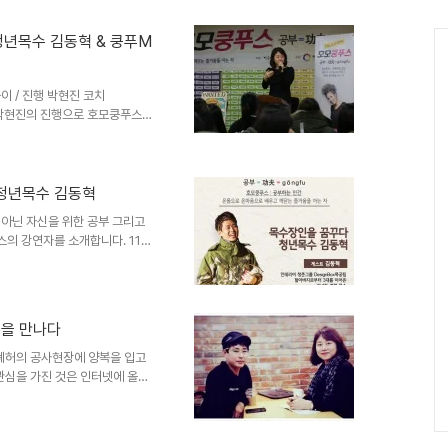
호사의 진로는 매우 다양하다고 하
료인으로 사는 탁종석 간호사와
청년목수 김동혁 & 쿵푸M
장님이 토크쇼도 진행하실거랍니
서 (사)인순이와 좋은사람들에서
이 / 진행 박현진 코치
PD박현진의 진행으로 호모쿵푸스 3
련해 어떤 일에 대해 탁월한 경지
 의미한다. 공부에 대한 정의를
고 싶은 공부에 대해 이야기하는
수 일.그리고, 16년차 경력의 베
 청년목수 김동혁
목수장인을 꿈꾸는 청년 김동혁
성적이 아닌 자신을 위한 공부 그리고
 그가 지금의 경력이 되기까지의
의 강연자를 소개합니다. 11월
해서 지금은 33살에 경력 16년
좋아하는 일을 하며 성장하는 전문
로 손꼽히는 장인이 되고 싶다는
을거에요. 청년목수 김동혁 인터
혁을 만나다
 해밀학교 인순이 이사장님이 토크쇼
을 들려주기..
다 폐허의 공사현장에 양복을 입고
관심을 가진 것은 인터넷에 올라
?이후로 그의 SNS를 발견했
 차는 작업장에 두고 바로 출발
0월 단풍이 무르익던 어느날 서촌