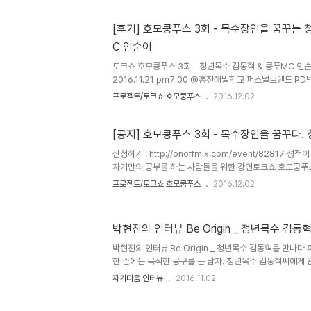
지원을 위한 실무+행정일을 함께 한다고 합니다. 남자 간
는데요, 이번 강의시간에 설명해준다고 합니다. 행복한 의
[후기] 호모쿵푸스 3회 - 목수장인을 꿈꾸는 
즐거운 시간을 보내요.강연 후에는 해밀학교 인순이 이사
C 인순이
다. 홍천의 고2-3학생들에게 넓은 세상을 들려주기 위해
준비하고 있어요. 12..
토크쇼 호모쿵푸스 3회 - 청년목수 김동혁 & 쿵푸MC 인순
2016.11.21 pm7:00 @홍천해밀학교 퍼스널브랜드 
번째 시간을 열었다. 공부(工夫)는 쿵푸다. 몸과 마음을 수
프로젝트/토크쇼 호모쿵푸스
2016.12.02
에 이르는 것이다.호모쿵푸스는 그런 경지에 이르는 사람을
내리고 참여학생들에게 2인씩 1조로 짝을 지어 각자가 하
시간을 가졌다. 17살, 생활을 위해 아버지를 따라 시작한 목
[공지] 호모쿵푸스 3회 - 목수장인을 꿈꾸다.
타랑이 되어버린, 이제는 너무나 사랑하는 일이 되었다는 
신청하기 : http://onoffmix.com/event/82817 
목수의 강의를 청했다. 청년목수 김동혁 강의 목수의 일과
자기만의 공부를 하는 사람들을 위한 강연토크쇼 호모쿵푸스
자..
의 호모쿵푸스는 목수 김동혁님입니다. 17살에 목수를 시작
프로젝트/토크쇼 호모쿵푸스
2016.12.02
의 목수입니다. 대기업 부럽지 않은 연봉을 받고, 자신이 
가이기에 호모쿵푸스로 모셨습니다. 앞으로도 최고의 목수
분입니다. 자세한 이야기는 아래 인터뷰를 한번 보시면 좋
박현진의 인터뷰 Be Origin _ 청년목수 김동
뷰 보기 http://sentipark.com/1882 강연 후에는
도 진행하실 거랍니다. 홍천의 고2-3학생들에게 넓은 세상
박현진의 인터뷰 Be Origin _ 청년목수 김동혁을 만나
한 손에는 묵직한 공구를 든 남자. 청년목수 김동혁씨에게 
온 사진 때문이었다. 목수라는 직업이 저렇게 섹시한 거였나
자기다움 인터뷰
2016.11.02
고, 메시지를 보내 그와의 인터뷰를 요청했다. “주차난으로
하느라 작업복 차림으로 오게 되었습니다. 죄송합니다.” 1