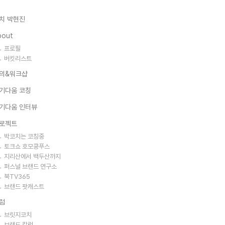
치 박현진
bout
프로필
버킷리스트
의&워크샵
기다움 코칭
기다움 인터뷰
로젝트
박코치는 코칭중
토크쇼 호모쿵푸스
지리산에서 백두산까지
퍼스널 브랜드 연구소
북TV365
브랜드 팟캐스트
럼
브릿지코치
브랜드 칼럼