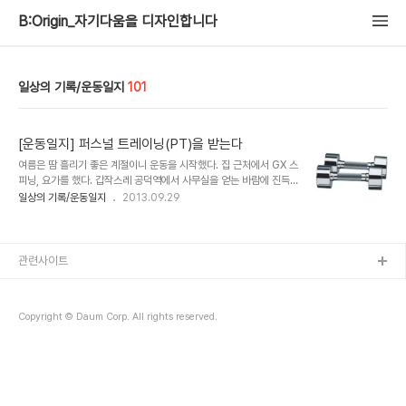
B:Origin_자기다움을 디자인합니다
일상의 기록/운동일지
101
[운동일지] 퍼스널 트레이닝(PT)을 받는다
여름은 땀 흘리기 좋은 계절이니 운동을 시작했다. 집 근처에서 GX 스
피닝, 요가를 했다. 갑작스레 공덕역에서 사무실을 얻는 바람에 진득하
게 하지 못했다. 운동해야지, 해야지 말만 하다가 사무실 적응 한 달이
일상의 기록/운동일지
2013.09.29
지날 무렵 내가 사람들을 선동했다. '우린 요가 같이 정해신 수업에 시
간을 맞춰야 하는 건 안 어울리니 GX프로그램과 시간에 구애받지 않
고 아무 때나 운동할 수 있는 피트니트 센터에 갑시다.' 이렇게 우린 공
덕역 지하철과 사무실의 5분 거리에 있는 피트니스센터에 무려 6개월
관련사이트
간 등록을 지른다. 이 비용도 만만치 않은데, 타인의 권유에 무척 약한
조연심 샘은 그 다음 날 퍼스널트레이닝 40회를 질러버렸다. 남들이
PT를 하건 말건 나는 자전거나 타고 짧게 러닝머신이나 뛰고 샤워장
Copyright © Daum Corp. All rights reserved.
의 사우나 시설만 이용하..