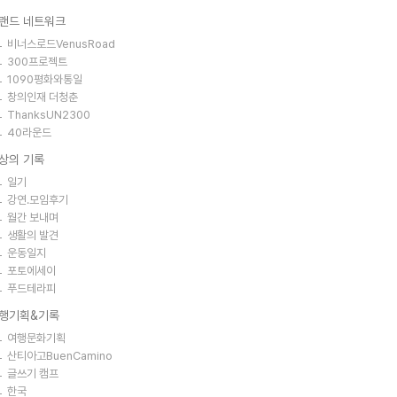
랜드 네트워크
비너스로드VenusRoad
300프로젝트
1090평화와통일
창의인재 더청춘
ThanksUN2300
40라운드
상의 기록
일기
강연.모임후기
월간 보내며
생활의 발견
운동일지
포토에세이
푸드테라피
행기획&기록
여행문화기획
산티아고BuenCamino
글쓰기 캠프
한국