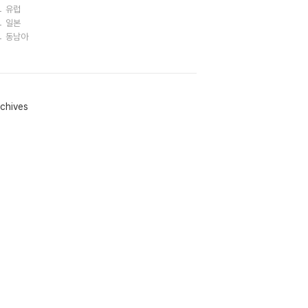
유럽
일본
동남아
chives