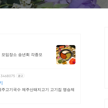
Ca
역 모임장소 송년회 각종모
/13468075
광고
기
지고기 고기집 명승제