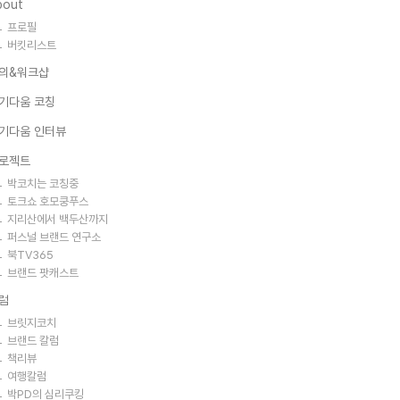
bout
프로필
버킷리스트
의&워크샵
기다움 코칭
기다움 인터뷰
로젝트
박코치는 코칭중
토크쇼 호모쿵푸스
지리산에서 백두산까지
퍼스널 브랜드 연구소
북TV365
브랜드 팟캐스트
럼
브릿지코치
브랜드 칼럼
책리뷰
여행칼럼
박PD의 심리쿠킹