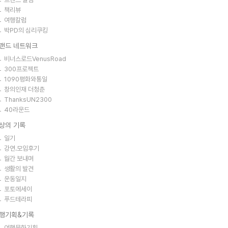
책리뷰
여행칼럼
박PD의 심리쿠킹
랜드 네트워크
비너스로드VenusRoad
300프로젝트
1090평화와통일
창의인재 더청춘
ThanksUN2300
40라운드
상의 기록
일기
강연.모임후기
월간 보내며
생활의 발견
운동일지
포토에세이
푸드테라피
행기획&기록
여행문화기획