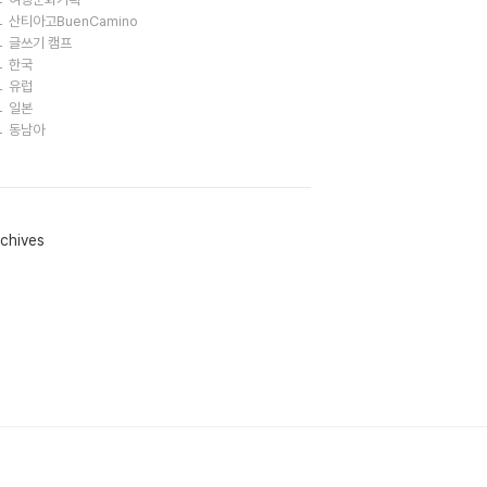
산티아고BuenCamino
글쓰기 캠프
한국
유럽
일본
동남아
chives