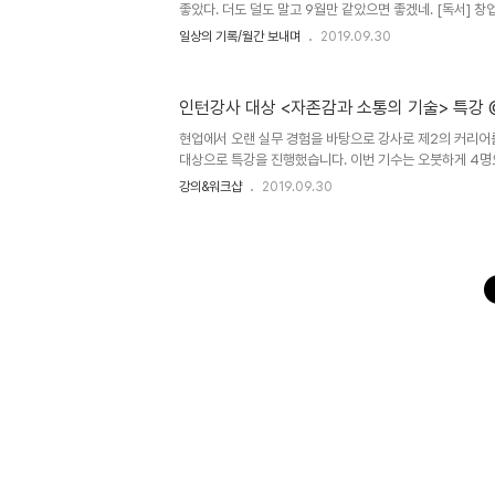
께할..
좋았다. 더도 덜도 말고 9월만 같았으면 좋겠네. [독서] 
독 중. 경험에서 나온 콘텐츠가 힘이 강하구나. 창업가의 브
일상의 기록/월간 보내며
2019.09.30
상우 출판 : 도서출판북스톤 2017.12.07 상세보기 권도
저자 : 권도균 출판 : 로고폴리스 2015.08.05 상세보기
도서 저자 : 정지현 출판 : 두앤북 2019.04.25 상세보기
인턴강사 대상 <자존감과 소통의 기술> 특
창업 관련 강의를 3개 진행했었다. 새로운 콘텐츠를 개발
연속이었다. 그래도 무탈히 지나게 되어서 감사하다. 포천 제
현업에서 오랜 실무 경험을 바탕으로 강사로 제2의 커리어
대상으로 특강을 진행했습니다. 이번 기수는 오붓하게 4명
되었네요. 실무를 통한 탄탄한 역량응 갖추신데다 섬세함에
강의&워크샵
2019.09.30
멋진 강사로 성장한 미래의 모습이 그려집니다.