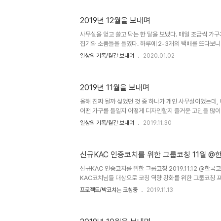
었다. 그게 계기가 되어 부산의 지역 커뮤니티 플랫폼인 에
번의 오프라인 만남, 두달 간의 온라인 만남을 할 진행코치 
2019년 12월을 보내며
의 이력들을 통해 나는 '성찰하거나 성찰하게 하게 하는' 
다. 그리고 그 과정의 일환으로 불렛저널을 만난 이야기도 
사무실을 얻고 쓸고 닦는 한 달을 보냈다. 매일 조금씩 가구
으로 함께 한..
집기와 소품들을 들였다. 하루에 2-3개의 택배를 뜨다보니
의 정체성은 백수와 주부 사이였다. 쓸고 닦고 요리를 해서 
일상의 기록/월간 보내며
2020.01.02
리레시피도 많이 개발되었다. 2020을 준비하며 나의 공
달이었다. [코칭/강의/프로젝트] 제주대학교 인터내셔널
양성 프로그램과정에 멘토코치로 참여했다. 2명의 코치이가
2019년 11월을 보내며
서 전화로 만났지만 합격 발표를 볼때 무척 뿌듯했다. 블
했다. 내년 2월까지 앵콜이 지속되는 중. 정말 값진 경험을
올해 진짜 될까 싶었던 것 중 하나가 개인 사무실이었는데,
스터..
어떤 가구를 들일지 어떻게 디자인할지 즐거운 고민을 많이 
비용이 많아서 걱정도 되지만 매우 행복하다. [코칭/강의/
일상의 기록/월간 보내며
2019.11.30
치는 달이었다. 첫번째는 우송대학교 진로코칭을 마무리했다
50여분과 함께 오리엔테이션을 진행하였고 한 그룹의 조장
서 도왔다. 코칭이라기 보다는 편안한 대화상대가 되려고 했
신규KAC 인증코치를 위한 그룹코칭 11월 
칭을 성공적으로 마쳤다. 5명의 코치, 10명의 고객, 50회
남이 있었다. 내년에도 내가 진행할 기회가 온다면 좋겠다. K
신규KAC 인증코치를 위한 그룹코칭 2019.11.12 @
KAC코치님들 대상으로 코칭 역량 강화를 위한 그룹코칭 
요. 차미애 역량강화위원장님의 진행으로 김철 코치님과 함
프로젝트/박코치는 코칭중
2019.11.13
는데, 그 다음 단계의 계획을 세울때, 협회의 이런 지원 제도
도 알려져서 3번 이상 참석하시는 팬들도 생겼어요. 그룹
는지 코칭 프로세스를 경험해보는데 목적을 두었습니다. 하