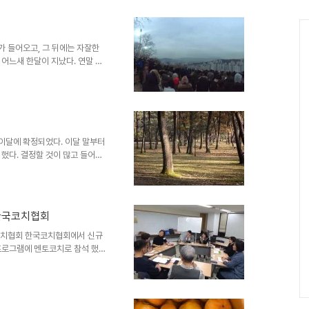
서 클래스를 진행하게 되었다. 2
소개를 하였다. 코치가 되기 전
활동을 좋아했다는 것을 말씀드렸
소개했다. 시작과 끝은 오프라인
가 들어오고, 그 뒤에는 자잘한
 어느새 한달이 지났다. 연말 나
먹고 먹였다. 새로운 나만의 요
간을 정비하는 시간이 즐거웠던 한
 코칭연구소가 진행하는 전문코칭
 모두 합격했다. 제주와 서울에
루밍경영연구소에서 를 함께 운영
 하는 중이다. 올해 초에 온라인
 이달에 확정되었다. 이달 말부터
했다. 결정할 것이 많고 들어갈
프로젝트] 두가지 프로젝트를 마
. 기회를 얻게 되어서 코치님들
을 맏아 잘 마무리하도록 곁에
다. 좋은 경험이었다. 커리어코
@한국코치협회
의 코칭 세션, 2회의 오프라인 만
AC, KPC 도전하는 코치님..
한국코치협회 한국코치협회에서 신규
프로그램에 멘토코치로 참석 했어
께 했습니다. 인증 코치가 되었
가 큰 힘이 될 것이에요. 어느정
코칭은 집단지성이 어떻게 발휘되
는 고민에서 코칭을 잘 한다는