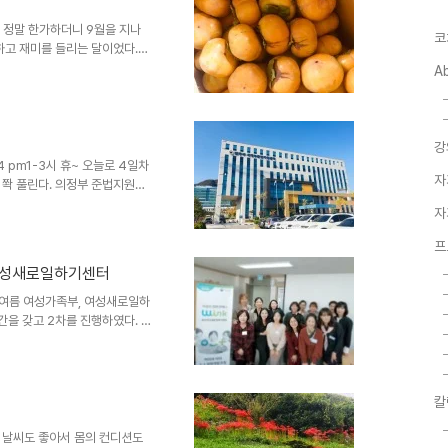
국 '경청'의 키워드가 나오게 되
코치로서의 실행을 다짐하였습니
은 정말 한가하더니 9월을 지나
코
하고 재미를 들리는 달이었다.
박창규,권경숙 출판 : 학지사
A
치협회 교육기관협력위원회의 우송정
전체코치님들과 프로젝트 설명회
 학생을 전화로 5회의 코칭세션
 코칭이라는 단어를 쓰기보단 신나
강
전화로 진행한다. 4명의 장교와
4 pm1-3시 휴~ 오늘로 4일차
자
 쫙 풀린다. 의정부 준법지원센
처음 의뢰를 준 선생님도 코치가
자
관님도 아이들이 어떤 반응을 해
 막상 만나보니 그냥 십대의 수다
프
나가 노는걸 더 좋아하는 아이들
북부여성새로일하기센터
 라포와 각자의 성격 유형탐구,
 페활량 키우기 & 마시멜로 첼
 올여름 여성가족부, 여성새로일하
을 갖고 2차를 진행하였다. 1
재직 상태로 이직과 전직의 이슈
순 코치님은 2차에서는 커리어 특
함으로서 성공적인 커리어 패스를
 이후에도 평생의 일을 찾아 탐
칼
쉬어가고 있는 분 등, 여성들의
달간 커리어&라이프 코칭으로 함
 날씨도 좋아서 몸의 컨디션도