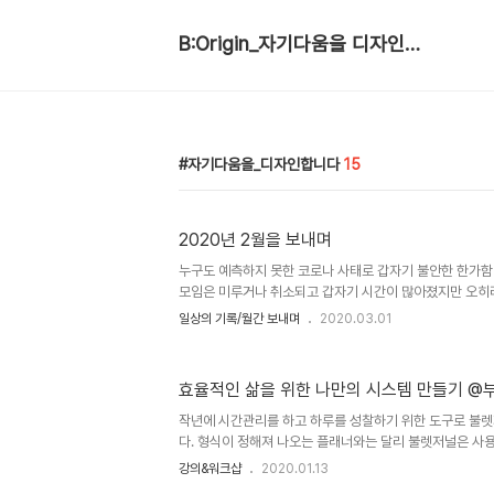
B:Origin_자기다움을 디자인합니다
자기다움을_디자인합니다
15
2020년 2월을 보내며
누구도 예측하지 못한 코로나 사태로 갑자기 불안한 한가함
모임은 미루거나 취소되고 갑자기 시간이 많아졌지만 오히려
돌아보니 2월은 손에 잡히는 일 없이 흘려보낸 달인것 같아 
일상의 기록/월간 보내며
2020.03.01
코리아 2020 국내도서 저자 : 김난도(Kim Ran Do),전
미래의창 2019.10.24 상세보기 될 일은 된다 국내도서 저자
출판 : 정신세계사 2016.06.21 상세보기 나는 자본없이
효율적인 삶을 위한 나만의 시스템 만들기 @
자 : 신태순,최규철 출판 : 나비의활주로 2018.05.14 
저널 2달 과정을 잘 마쳤다. 마지막 오프라인 특강은..
작년에 시간관리를 하고 하루를 성찰하기 위한 도구로 불
다. 형식이 정해져 나오는 플래너와는 달리 불렛저널은 사
매우 합리적인 툴이다. 또한 불렛저널의 핵심만 알고 나면
강의&워크샵
2020.01.13
할 수 있다. 이 내용을 공유하고 싶어서 작년에 온라인 스