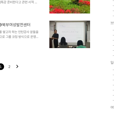
창업특강 준비한다고 관련 서적 탐
랜딩 국내도서 저자 : 우승우,차
균의 스타트업 경영 수업 국내도서
 요즘 애들은 츤데레를 원한다 국내
 [코칭/강의/프로젝트] 이번달은
브
강 @북부여성발전센터
해 진행하는 강의라 부담과 긴장의
5공..
를 쌓고자 하는 인턴강사 분들을
으로 그룹 코칭 방식으로 운영
 긍정성까지 더한 모습을 보니
일
1
2
여