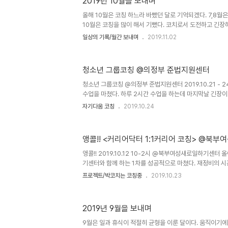
2019년 10월을 보내며
것이 어떤 의미인가를 탐구하여 가 될까를 탐구하였어요. 결
었네요. 이 경청을 내 생활에 어떻게 적용할지를 나누며 
올해 10월은 코칭 하느라 바빴던 달로 기억되겠다. 7,8월
다. 오늘도..
10월은 코칭을 많이 해서 기뻤다. 코치로서 도전하고 긴장
[독서] 강 팀장을 변화시킨 열 번의 코칭 국내도서 저자 : 
일상의 기록/월간 보내며
2019.11.02
2019.05.30 상세보기 [코칭/강의/프로젝트] 한국코
보대학교 긍정마음가짐 코칭에 참여하고 있다. 10월 초 
겸 워크숍의 진행을 맡겨주셔서 무사히 마쳤다. 내겐 6명의
청소년 그룹코칭 @의정부 준법지원센터
을 갖게 된다. 20대 초반의 학생들과 만나는 시간을 애써
게 수다를 나눈다는 마음을 갖고 있다. 군대상 멘토코칭을 
청소년 그룹코칭 @의정부 준법지원센터 2019.10.21 - 2
..
수업을 마쳤다. 하루 2시간 수업을 하는데 마지막날 긴장이
터 보호관찰 청소년 대상으로 그룹코칭 수업을 운영했다. 
자기다움 코칭
2019.10.24
수업하다가 자괴감에 빠질 필요가 없다고 했고, 담당 주무
도 의연하라고 조언을 주는 바람에 괜히 더 긴장을 했었다.
스럽고 호기심 많은 아이들이었고, 수업보다 쉬는 시간에 
앵콜!! <커리어닥터 1:1커리어 코칭> @
이었다. 그래서 수업도 활동 위주로 구성을 하였다. 첫날은
둘째날은 감정단어 수집과 활용법, 세째날은 심호흡을 위한
앵콜!! 2019.10.12 10-2시 @북부여성새로일하기센터
린..
기센터와 함께 하는 1차를 성공적으로 마쳤다. 재정비의 시간
차에서 경력 단절 이슈가 있는 분들이 오셨다면 이번에는 
프로젝트/박코치는 코칭중
2019.10.23
가 있는 분들이 주로 오셨다. 1차에서 코치로 참여한 구진
강을 맏아주셨다. 으로 약점을 보완하기 보다 강점을 강화
기획하는 관점을 보여주셨다. 직장에 잘 다니고 있지만 퇴직
2019년 9월을 보내며
구하고 싶은 분, 십수년간 이어온 커리어를 전환하기 위해 
다양한 커리어 상황을 이해하는 계기가 되었다. 앞으로 두
9월은 일과 휴식이 적절히 균형을 이룬 달이다. 움직이기에