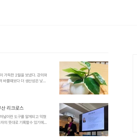
Ca
이 가득한 2월을 보냈다. 강의와
 바쁠때보다 더 생산성은 낮다.
아쉬움이 깊다. [독서] 트렌드
미영,최지혜,이향은,이준영 출판 :
 : 마이클 A. 싱어 / 김정은역
 먼저 팔고 창업한다 국내도서 저
부산 리크로스
상세보기 [코칭/강의/프로젝트] 불렛
렛저널이란 도구를 알게되고 익혔
용자의 뜻대로 기록할수 있기에
 자기만의 시스템을 무한히 구축
터디 플랫폼인 에서 수업을 운영했