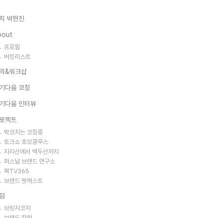
치 박현진
bout
프로필
버킷리스트
의&워크샵
기다움 코칭
기다움 인터뷰
로젝트
박코치는 코칭중
토크쇼 호모쿵푸스
지리산에서 백두산까지
퍼스널 브랜드 연구소
북TV365
브랜드 팟캐스트
럼
브릿지코치
브랜드 칼럼