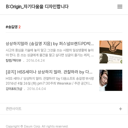
B:Origin_자기다움을 디자인합니다
송길영
2
상상하지말라 (송길영 지음) by 퍼스널브랜드PD박현
진
사고의 중심을 기술에 놓지 말고 그것을 쓰는 사람의 일상생활에 놓아
야 한다. 돈 쓰는 싱글에게 물건을 팔고 싶다면 싱글이 즐기는 레저, 그
들이 중시하는 네트워크, 그들에게 더욱 절실한 생존의 고민을 들여다
칼럼/책리뷰
2016.04.24
봐야한다. 사람을 보면 그 안에 들어 있는 모든 것들을 이해할 수 있다.
업이 아니라 삶으로 프레임을 잡아서 보면, 내가 어떤 일을 해야 하고
[공지] HSS세미나 상상하지 말라. 관찰하라 by 다음
어떤 일은 할 필요가 없는지가 명확히 보인다. 내가 하는 일이 무엇인
소프트 송길영 부사장
HSS 세미나 '상상하지 말라. 관찰하라' by 다음소프트 송길영 부사장
지 보아야 한다. 화장품 회사에 다닌다고 화장품에만 매몰되지 말고 뷰
2016년 4월 26일 (화) pm7:30주최 Wearekai / 주관 공간디자
티산업, 나아가 뷰티문화 전체를 보아야 한다. 사란들은 예뻐지기 위해
이너 노미경 / 진행 박현진 HSS는 Human Space Society를 의
강의&워크샵
2016.04.04
화장품을 고르다가 옆 가게에 예쁜 옷이 눈에 띄면 그 옷을 살 수도 있
미하며 '사람과 공간' 이란 주제를 깊이있게 탐구하고 인사이트를 나누
고, 패션의 완성은 몸매이니 다이어트를 할 수도 있고, 결단을 내려 성
는 그룹입니다.한달에 한 번 세미나를 통해 서로의 생각을 발전시키는
형수술을 할 수도 있..
장으로 키워가고 있습니다.4월의 강의는 송길영 다음소프트 부사장의
'상상하지 말라. 관찰하라'입니다.이번 세미나는 [신청하기] 링크를 통
관련사이트
해 신청완료하신 분으로 선착순 30분만 신청받습니다. 확정되신 분에
게는 세미나 3일 전 확정문자를 보내드립니다. 조기 마감이 예상되오
니 서둘러 신청해주시길 바랍니다. 일시: 2016년 4월 26일 (화)
Copyright © Daum Corp. All rights reserved.
pm7:..