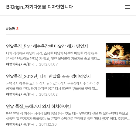
B:Origin_자기다움을 디자인합니다
동해
3
연말특집_망상 해수욕장엔 마알간 해가 떴었지
내가 상상해온 해맞이 풍경. 조용한 바닷가 뒤곁엔 따뜻한 캠핑카(혹
은 작은 텐트여도 된다.) 가 있고, 앞엔 모닥불이 가물가물 졸고 있다.
낚시용 휴대의자에 앉아 무릎담요를 덮고 따끈한 커피잔을 쥐고 있다.
여행기획&기록/한국
2012.01.07
도란도란 이야기 나누며 새해의 계획에 설레어한다. 멀리서 동이 터오
면 덕담을 주고 받는다.... 내 상상속 로망은 그렇다...... 철야 명상 후
연말특집_2012년, 나이 한살을 꼭꼭 씹어먹었지
새벽예불까지 마치고 서둘러 해돋이 차비를 한다. 다섯시였던가, 일출
새벽 4시 예불을 드리러 잠시 일어났다. 잠시 구들장에서 쉬다가 아침
이 바로 보이는 동해 망상 해수욕장으로 차로 이동. 해뜨는 시각이 7
공양을 하러 간다. 배가 채워진 몸은 다시 뜨끈한 구들장을 찾아 밀착
시 28분이라고 하니 두시간여를 기다려야한다. 축제는 한창이었다.
이 된다. 그렇게 날이 밝는다. 계산은 잘못되었다. 연말은 어디를 가도
여행기획&기록/한국
2012.01.02
숫제 오일장에 노래자랑팀이 촬영나온 것 같다. 검은 바다를 배경으로
성수기였다. 이곳도 다르지 않았다. 연말 일출을 보겠다는 가족단위,
볼륨을 최대로 높인 스피커에서는 경쾌한 트롯이 흐르고 건물의 횟집
커플들이 끊임없이 채워진다. 산사에 스스로 갖혀 한해를 정리하고 새
과 통닭집은 저마다 색색으..
연말 특집_동해까지 와서 히치하이킹
날을 계획하자는 다짐따위. 이 분위기에 나홀로 사색 어울릴 리가 없었
매년 연말 상 퍼주는 시상식 보며 통닭 뜯는 것도 더는 못하겠다 싶을 때 오래전부터 해보고
다. 에라이 모르겠다. 다시 구들장. 이대로 해가 지고 나면 2012년이
싶었던 일 한가지가 떠올랐다. 늘 은밀한 소망으로 간직하고 있던 '떠나 있기' 이다. 조용한
되는거구나 싶은 허망함 속에 자정 행사에 동참하기로 했다. 한 방에
산사에 방 한 칸 빌려서 일찍 자고 일찍 일어나고 책 읽고 정리도 하고 나만의 시간 갖기. 오
여행기획&기록/한국
2011.12.30
30명이 자야 하는 가운데 간절히 고요함을 찾던 나를 배려해서인지
래전 처음 템플스테이란걸 경험한 삼화사가 떠올랐다. 이 절의 특징은 템플스테이처럼 빡빡
관리하는 분이 이날 하루 특별히 2인실을 배정해주었다. 저녁예불 참
한 일정대로 움직이는 것이 아닌 말그대로 유유자적한 시간을 보내도록 휴식형 템플스테이
석, 저녁식사 공양 후 또 ..