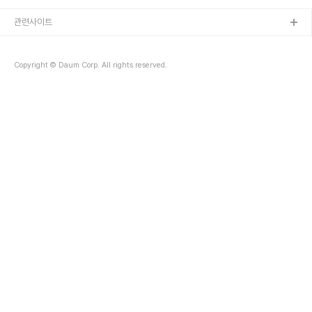
를 운영한다. 새벽, 저녁 예불과 세끼 식사 시간만 지키면 된다. 동서울 터미널에서 동해까지
3시간 40분. 고속도로의 로망. 휴게소. 버터를 발라 철판에 익힌 알감자도 먹고 옥수수도
관련사이트
뜯어가며 설레었다. 동해는 당연히 종착점이겠지 하며 멍 때리며 중간에 사람들이 모..
Copyright © Daum Corp. All rights reserved.