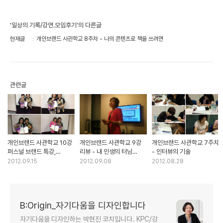
'일상의 기록/강연.모임후기'의 다른글
현재글
개인브랜드 사관학교 8주차 - 나의 콘텐츠로 책을 쓰려면
관련글
개인브랜드 사관학교 10강
개인브랜드 사관학교 9강
개인브랜드 사관학교 7주차
퍼스널 브랜드 특강,
리뷰 - 내 인생의 터닝
- 인터뷰의 기술
출간기획서 발표
포인트
2012.09.15
2012.09.08
2012.08.28
B:Origin_자기다움을 디자인합니다
자기다움을 디자인하는 박현진 코치입니다. KPC/강