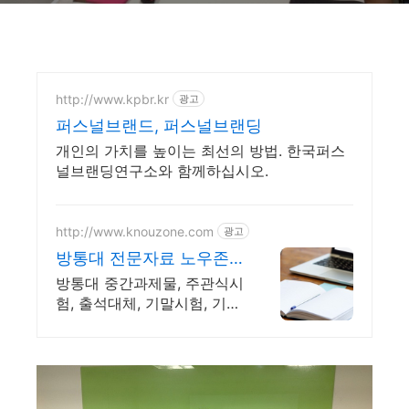
http://www.kpbr.kr
광고
퍼스널브랜드, 퍼스널브랜딩
개인의 가치를 높이는 최선의 방법. 한국퍼스
널브랜딩연구소와 함께하십시오.
http://www.knouzone.com
광고
방통대 전문자료 노우존
방통대 자료포털 NO.1
방통대 중간과제물, 주관식시
험, 출석대체, 기말시험, 기출
문제 제공