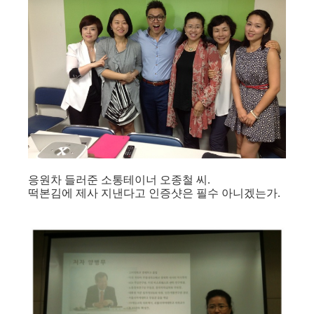
응원차 들러준 소통테이너 오종철 씨.
떡본김에 제사 지낸다고 인증샷은 필수 아니겠는가.