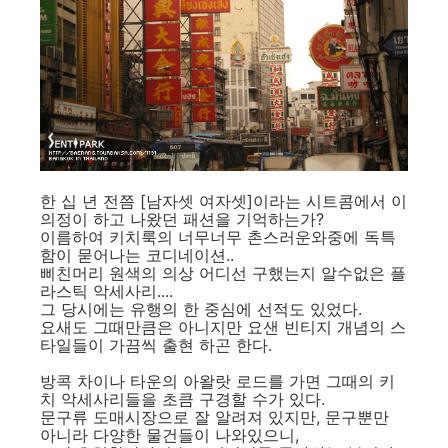
한 십 년 전쯤 [남자셋 여자셋]이라는 시트콤에서 이
의정이 하고 나왔던 패션을 기억하는가?
이름하여 키치룩의 너무너무 촌스러운와중에 독특
함이 묻어나는 코디네이션..
삐친머리 원색의 의상 어디선 구했는지 알수없은 플
라스틱 악세사리....
그 당시에는 유행의 한 중심에 선적도 있었다.
요새도 그때만큼은 아니지만 요샌 빈티지 개념의 스
타일들이 가끔씩 출현 하곤 한다.
방콕 차이나 타운의 아왈랏 로드를 가면 그때의 키
치 악세사리들을 초큼 구경할 수가 있다.
문구류 도매시장으로 잘 알려져 있지만, 문구뿐만
아니라 다양한 물건들이 나와있으니,