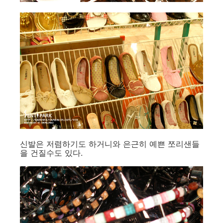
신발은 저렴하기도 하거니와 은근히 예쁜 쪼리샌들
을 건질수도 있다.