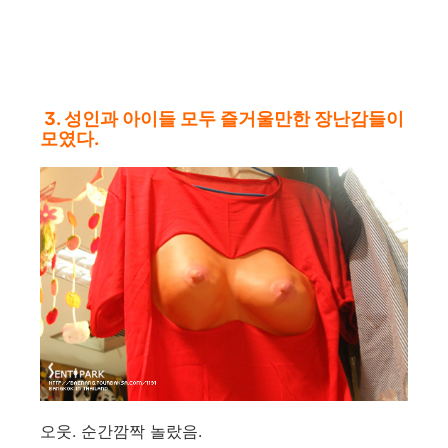
3. 성인과 아이들 모두 즐거울만한 장난감들이
모였다.
오웃. 순간깜짝 놀랐음.