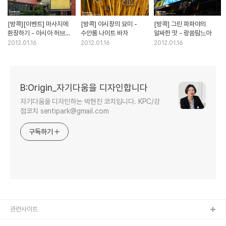
[방콕][이벤트] 마사지에
[방콕] 야시장의 묘미 -
[방콕] 그린 파파야의
환장하기 - 아시아 허브
수안룸 나이트 바자
알싸한 맛 - 랑쏨땀느아
어소시에이션
2012.01.16
2012.01.16
2012.01.16
B:Origin_자기다움을 디자인합니다
자기다움을 디자인하는 박현진 코치입니다. KPC/강
점코치 sentipark@gmail.com
구독하기
관련사이트