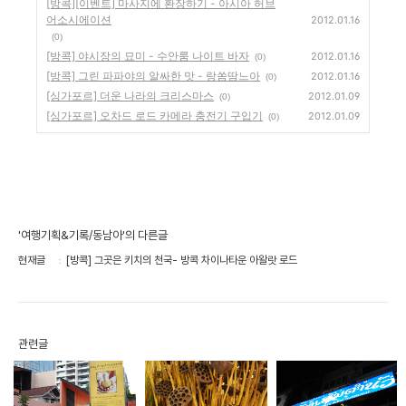
[방콕][이벤트] 마사지에 환장하기 - 아시아 허브
어소시에이션
2012.01.16
(0)
[방콕] 야시장의 묘미 - 수안룸 나이트 바자
2012.01.16
(0)
[방콕] 그린 파파야의 알싸한 맛 - 랑쏨땀느아
2012.01.16
(0)
[싱가포르] 더운 나라의 크리스마스
2012.01.09
(0)
[싱가포르] 오차드 로드 카메라 충전기 구입기
2012.01.09
(0)
'여행기획&기록/동남아'의 다른글
현재글
[방콕] 그곳은 키치의 천국- 방콕 차이나타운 아왈랏 로드
관련글