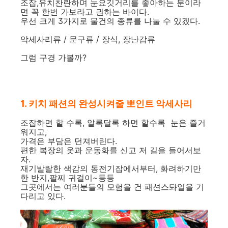
조잡,유치찬란하며 눈요깃거리를 좋아하는 분이라
면 꼭 한번 가보라고 권하는 바이다.
우선 크게 3가지로 물건의 종류를 나눌 수 있겠다.
악세사리류 / 문구류 / 장식, 장난감류
그럼 구경 가볼까?
1. 키치 패션의 완성시켜줄 뽀인트 악세사리
조잡하면 할 수록, 알록달록 하면 할수록 눈은 즐거
워지고,
가격은 부담은 던져버린다.
편한 복장의 옷과 운동화를 신고 저 길을 들어서보
자.
재기발랄한 색감의 동전기잡에서부터, 화려하기만
한 반지,팔찌 귀걸이~등등
그곳에서는 여러분들의 모험을 건 패션스톼일을 기
다리고 있다.