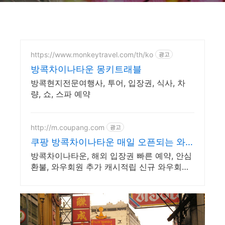
https://www.monkeytravel.com/th/ko
광고
방콕차이나타운 몽키트래블
방콕현지전문여행사, 투어, 입장권, 식사, 차
량, 쇼, 스파 예약
http://m.coupang.com
광고
쿠팡 방콕차이나타운 매일 오픈되는 와우
회원 특가
방콕차이나타운, 해외 입장권 빠른 예약, 안심
환불, 와우회원 추가 캐시적립 신규 와우회원
최대 2만3천원 쿠폰팩+5% 추가적립 혜택! 여
행도 이제 쿠팡에서!