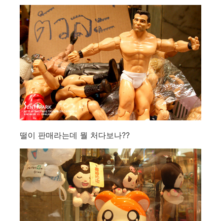
떨이 판매라는데 뭘 처다보나??