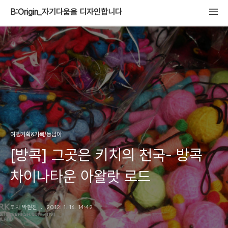
B:Origin_자기다움을 디자인합니다
여행기획&기록/동남아
[방콕] 그곳은 키치의 천국- 방콕
차이나타운 아왈랏 로드
코치 박현진
2012. 1. 16. 14:42