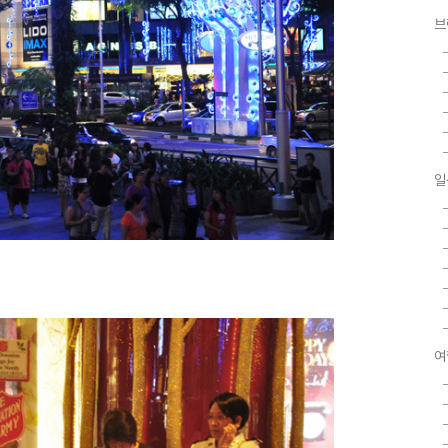
브
일
여