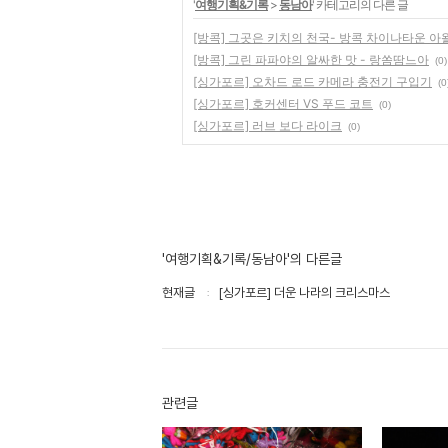
'
여행기획&기록
>
동남아
' 카테고리의 다른 글
[방콕] 그곳은 키치의 천국- 방콕 차이나타운 아
[방콕] 그린 파파야의 알싸한 맛 - 랑쏨땀느아
(0)
[싱가포르] 오차드 로드 카메라 충전기 구입기
(0
[싱가포르] 호커센터 VS 푸드 코트
(0)
[싱가포르] 러브 보다 라이크
(0)
'여행기획&기록/동남아'의 다른글
현재글
[싱가포르] 더운 나라의 크리스마스
관련글