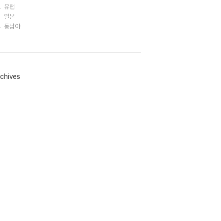
유럽
일본
동남아
chives