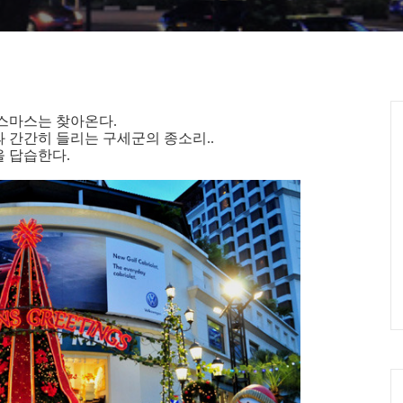
Ca
스마스는 찾아온다.
 간간히 들리는 구세군의 종소리..
 답습한다.