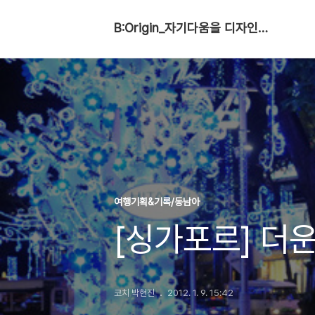
B:Origin_자기다움을 디자인합니다
여행기획&기록/동남아
[싱가포르] 더
코치 박현진
2012. 1. 9. 15:42