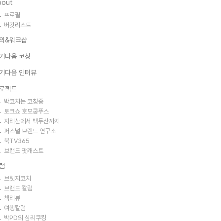
bout
프로필
버킷리스트
의&워크샵
기다움 코칭
기다움 인터뷰
로젝트
박코치는 코칭중
토크쇼 호모쿵푸스
지리산에서 백두산까지
퍼스널 브랜드 연구소
북TV365
브랜드 팟캐스트
럼
브릿지코치
브랜드 칼럼
책리뷰
여행칼럼
박PD의 심리쿠킹