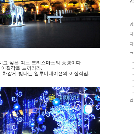
A
강
자
자
프
치고 싶은 여느 크리스마스의 풍경이다.
 이질감을 느끼리라.
에 차갑게 빛나는 일루미네이션의 이질적임.
칼