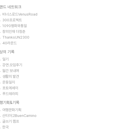
랜드 네트워크
비너스로드VenusRoad
300프로젝트
1090평화와통일
창의인재 더청춘
ThanksUN2300
40라운드
상의 기록
일기
강연.모임후기
월간 보내며
생활의 발견
운동일지
포토에세이
푸드테라피
행기획&기록
여행문화기획
산티아고BuenCamino
글쓰기 캠프
한국