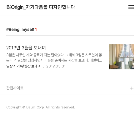
B:Origin_자기다움을 디자인합니다
Being_myself
1
2019년 3월을 보내며
3월은 사무실 계약 종료가 되는 달이었다. 그래서 3월은 사무실이 없
는 나의 일상을 상상하면서 마음을 준비하는 시간을 보냈다. 내일이면
월요일이고 나는 늘 출근하던 사무실에 더는 가지 않는다. 오늘 밤이
일상의 기록/월간 보내며
2019.03.31
되니 드디어 실감 난다. 4월이라 다행이야. 겨울이었으면 더 쓸쓸할
뻔했다. 이 봄기운으로 나는 또 새로운 활동을 할 것이다. [독서] 상자
밖에 있는 사람 국내도서 저자 : 아빈저연구소(The Arbinger
Institute) / 서상태역 출판 : 아빈저연구소(위즈덤아카데미)
관련사이트
2016.10.03 상세보기 좋아하는 일을 계속해보겠습니다 국내도서 저
자 : 키미앤일이 출판 : 가나출판사 2019.02.22 상세보기 미세유행
2019 국내도서 저자 : 안성민 출판 : 정한책방 2018.11.05 상세보기
Copyright © Daum Corp. All rights reserved.
아..