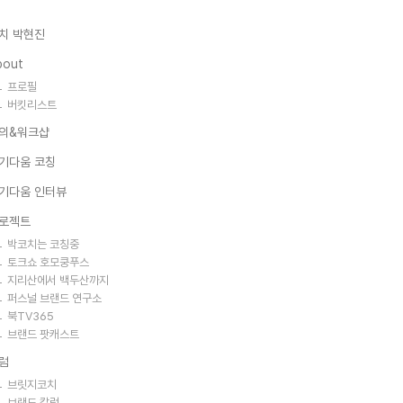
치 박현진
bout
프로필
버킷리스트
의&워크샵
기다움 코칭
기다움 인터뷰
로젝트
박코치는 코칭중
토크쇼 호모쿵푸스
지리산에서 백두산까지
퍼스널 브랜드 연구소
북TV365
브랜드 팟캐스트
럼
브릿지코치
브랜드 칼럼