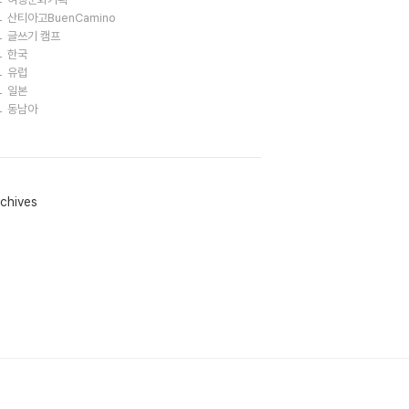
산티아고BuenCamino
글쓰기 캠프
한국
유럽
일본
동남아
chives