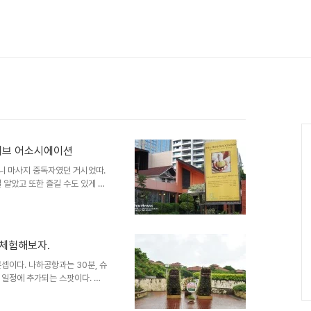
Ca
 허브 어소시에이션
보니 마사지 중독자였던 거시었따.
 알았고 또한 즐길 수도 있게 되
겠는데, 전통태국마사지 vs 오일
고 각 샵마다 온갖 마사지 재료
 마사지 리뷰를 한번 써보는 것
, 바로 이 마사지 샵에 대한 간
 체험해보자.
치하고 있다. 이지역은 소이 26
종 듣게 되는 밀집지역이다. 스
셉이다. 나하공항과는 30분, 슈
 일정에 추가되는 스팟이다. 코
 전체 관람시 약1시간30분 소요
우 옥천동입구까지 돌아오게 되는