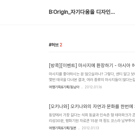
B:Origin_자기다움을 디자인합니다
허브
2
[방콕][이벤트] 마사지에 환장하기 - 아시아
마사지를 좋아하시는 분 많으실라나? 그렇다, 센티 알고 
몇번 태국을 다녀본 결과, 여러 종류의 마사지들이 많다는걸
었다. 센티의 경험으론 마사지는 간단히 요렇게 나눌 수 있
여행기획&기록/동남아
2012.01.16
마사지 그리고 전신마사지 vs 부분마사지가 되시겠다. 그리
와 다양한 방식의 마사지법들이 존재하고 있다. 나중에 각종
으로 대신하고, 우선 감동을 해버린 아시아허브 어소시에이션
[오키나와] 오키나와의 자연과 문화를 한번에
략한 리뷰를 써보고자 한다. 이곳은 스쿰빗 소이 24내에 위
부근에는 일본인 전문업소들이 많아서 이랏샤이마세~를 종
동양에서 가장 길다는 석회 동굴과 민속촌 형 테마파크가 콘
카이..
리성30분, 평화기원 자료관 15분 여 정도 코스라 남부투어
스순서안내 옥천동 ▶ 왕국마을 ▶ 선물전문샵 원내 시설을
여행기획&기록/일본
2012.01.13
옥천동내의 이동 시 약30분 ※왕국마을을 먼저 관람할 경