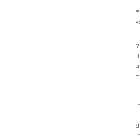
코
A
강
자
자
프
칼