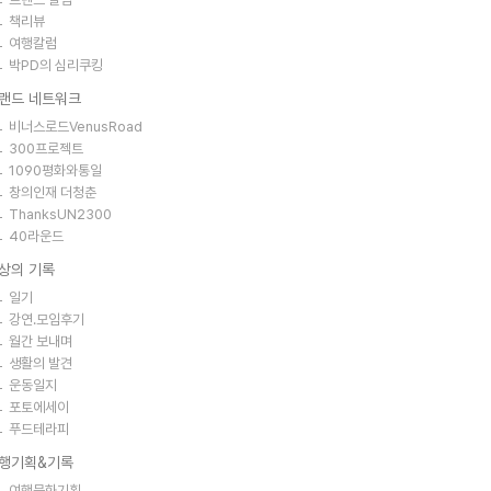
책리뷰
여행칼럼
박PD의 심리쿠킹
랜드 네트워크
비너스로드VenusRoad
300프로젝트
1090평화와통일
창의인재 더청춘
ThanksUN2300
40라운드
상의 기록
일기
강연.모임후기
월간 보내며
생활의 발견
운동일지
포토에세이
푸드테라피
행기획&기록
여행문화기획