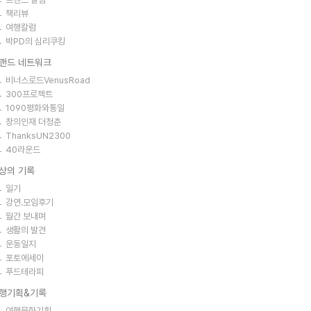
책리뷰
여행칼럼
박PD의 심리쿠킹
랜드 네트워크
비너스로드VenusRoad
300프로젝트
1090평화와통일
창의인재 더청춘
ThanksUN2300
40라운드
상의 기록
일기
강연.모임후기
월간 보내며
생활의 발견
운동일지
포토에세이
푸드테라피
행기획&기록
여행문화기획