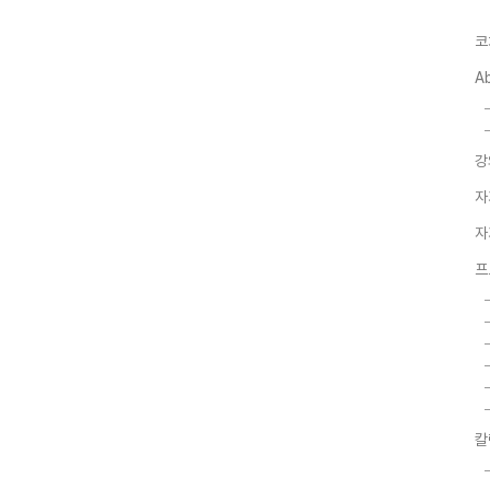
코
A
강
자
자
프
칼