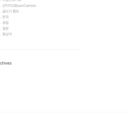
산티아고BuenCamino
글쓰기 캠프
한국
유럽
일본
동남아
chives