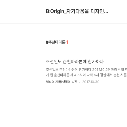
B:Origin_자기다움을 디자인합니다
추천마라톤
1
조선일보 춘천마라톤에 참가하다
조선일보 춘천마라톤에 참가하다 2017.10.29 마라톤 할 
게 된 춘천마라톤.새벽 5시에 나와 6시 잠실에서 춘천 셔틀
침을 먹고 스타트. 이미 일행은 다 앞으로 보내고 나혼자 유
일상의 기록/생활의 발견
2017.10.30
4km대 초반이었다. 거리마다 마라토너들 응원단이 있는데
불고 치는 악기들이 중심이 되는 형태의 음악으로 행진할 때
금의 거동이나 현관들의 행차, 군대의 행진또는 개선등에 
중요한 일에 주로 등장하여 연주한다. 흥을 돋워준다고 소
하는 것이었다. 나는 웃느라 멈췄고, 달리던 이들이 오히려
이..