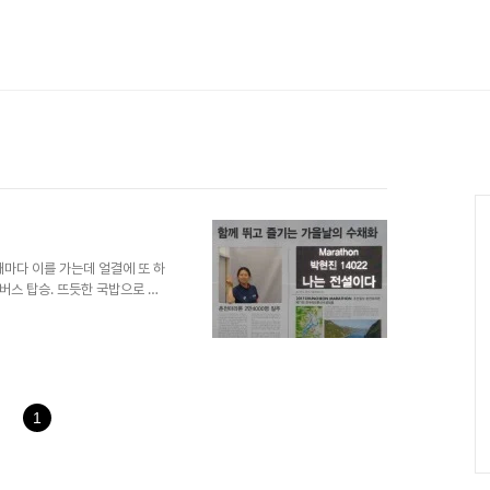
Ca
때마다 이를 가는데 얼결에 또 하
버스 탑승. 뜨듯한 국밥으로 아
유자적 뛰는 듯 걷는 듯 한다.
 그중 취타대가 있었다. 취타는
 쓰이던 음악이다. 예전에는 임
쓰였고 지금은 큰 행사나 나라에
양강 처녀를 연주하는데 너무 못
 취타대에게 응원을 하는 진풍경
1