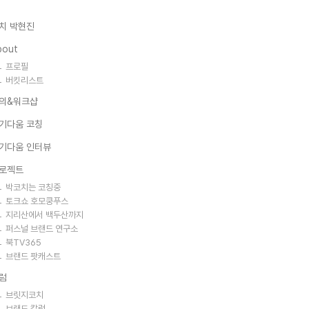
치 박현진
bout
프로필
버킷리스트
의&워크샵
기다움 코칭
기다움 인터뷰
로젝트
박코치는 코칭중
토크쇼 호모쿵푸스
지리산에서 백두산까지
퍼스널 브랜드 연구소
북TV365
브랜드 팟캐스트
럼
브릿지코치
브랜드 칼럼