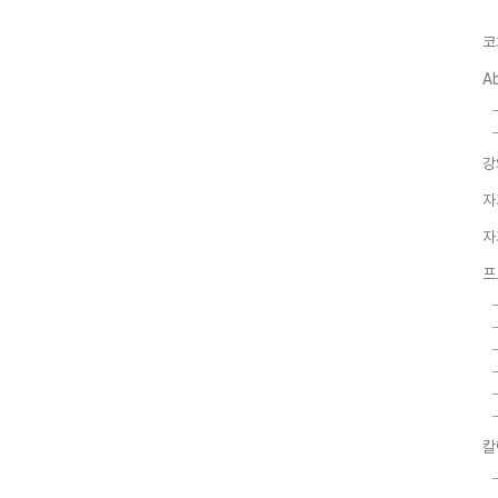
코
A
강
자
자
프
칼