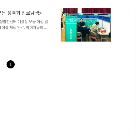
 지금 자녀가 다니는 학원에 아
것인지 물어보시기 바랍니다. 엄
보는 성격과 진로탐색>
) 2017.09.01상세보기 청소년
 하나였다. 가장 ..
부여성발전센터 대강당 오늘 여성 일
테이블 세팅 완료. 참여자들의 공
 코칭을 마치고 나에게 쓰는 칭찬
 캘리그라피 팬 등을 준비했다.
로코칭 홍보물도 비치해 두었다.
 순서대로 모셨다. 1시간 동안
 살았었던 25살 때와 현재는 어
함이 나타나네요...
1