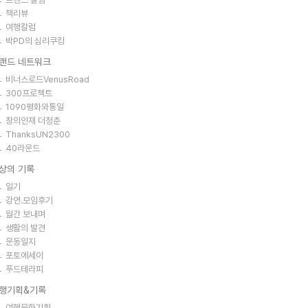
책리뷰
여행칼럼
박PD의 심리쿠킹
랜드 네트워크
비너스로드VenusRoad
300프로젝트
1090평화와통일
창의인재 더청춘
ThanksUN2300
40라운드
상의 기록
일기
강연.모임후기
월간 보내며
생활의 발견
운동일지
포토에세이
푸드테라피
행기획&기록
여행문화기획