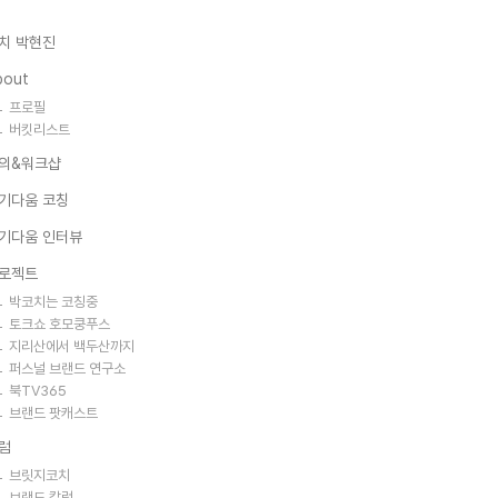
치 박현진
bout
프로필
버킷리스트
의&워크샵
기다움 코칭
기다움 인터뷰
로젝트
박코치는 코칭중
토크쇼 호모쿵푸스
지리산에서 백두산까지
퍼스널 브랜드 연구소
북TV365
브랜드 팟캐스트
럼
브릿지코치
브랜드 칼럼