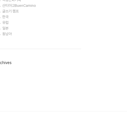
산티아고BuenCamino
글쓰기 캠프
한국
유럽
일본
동남아
chives