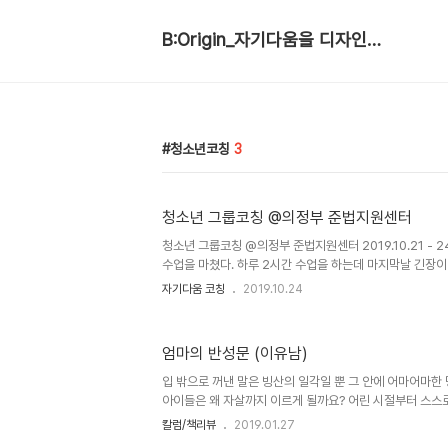
B:Origin_자기다움을 디자인합니다
청소년코칭
3
청소년 그룹코칭 @의정부 준법지원센터
청소년 그룹코칭 @의정부 준법지원센터 2019.10.21 - 2
수업을 마쳤다. 하루 2시간 수업을 하는데 마지막날 긴장이
터 보호관찰 청소년 대상으로 그룹코칭 수업을 운영했다. 
자기다움 코칭
2019.10.24
수업하다가 자괴감에 빠질 필요가 없다고 했고, 담당 주무
도 의연하라고 조언을 주는 바람에 괜히 더 긴장을 했었다.
스럽고 호기심 많은 아이들이었고, 수업보다 쉬는 시간에 
엄마의 반성문 (이유남)
이었다. 그래서 수업도 활동 위주로 구성을 하였다. 첫날은
둘째날은 감정단어 수집과 활용법, 세째날은 심호흡을 위한
입 밖으로 꺼낸 말은 빙산의 일각일 뿐 그 안에 어마어마한 
린..
아이들은 왜 자살까지 이르게 될까요? 어린 시절부터 스스
선택하여 스스로 행동으로 옮길 수 있는 자기주도성을 키울
칼럼/책리뷰
2019.01.27
고 싶은 일 대신 부모가 시키는 일만 하면서 인정, 지지, 칭