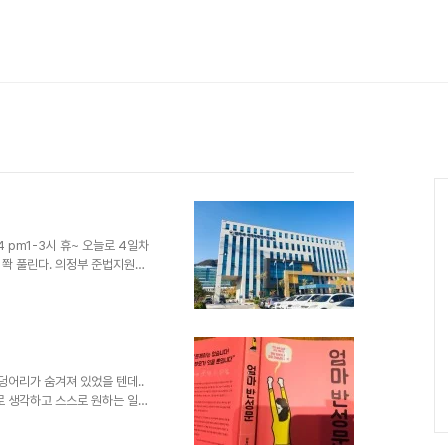
Ca
4 pm1-3시 휴~ 오늘로 4일차
 쫙 풀린다. 의정부 준법지원센
처음 의뢰를 준 선생님도 코치가
관님도 아이들이 어떤 반응을 해
 막상 만나보니 그냥 십대의 수다
나가 노는걸 더 좋아하는 아이들
 라포와 각자의 성격 유형탐구,
 페활량 키우기 & 마시멜로 첼
덩어리가 숨겨져 있었을 텐데..
로 생각하고 스스로 원하는 일을
 기회가 없었기 때문입니다. 하
찬을 못 받으니, 그로 인해 스트레