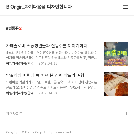
B:Origin_자기다움을 디자인합니다
전통주
2
카페슬로비 귀농청년들과 전통주를 이야기하다
4월의 오라잇테이블 - 작은양조장의 전통주와 비비정마을 요리와 이
야기들 귀촌청년 둘이 작은양조장 김승태씨와 전통주를 빚고, 평균나
이 70세인 어머니!들에게 마을의 요리비법을 전수받기 시작했습니다.
여행기획&기록/한국
2012.04.28
비비정마을에서 놀꺼리 먹을꺼리들을 탐구하고 있는 청년들의 이야기
와 맛이 궁금하던 슬로비를 위해 청년들과 김승태씨가 잘익은 마을의
막걸리의 매력에 푹 빠져 본 진짜 막걸리 여행
전통주를 들고 상경합니다. 카페 슬로비에서 전북 완주의 비비정마을
느린마을 막걸리라고 막걸리 브랜드를 알았다. 최카피 샘이 진행하는
의 귀농 청년들과 함께 진행한 테이블 이벤트다. 이들의 비비정 프리덤
글쓰기 모임인 '심검당'의 주요 아지트인 논현역 '전도사'에서 발견했
프로젝트에 청년의 즐거움을 발견하고 눈여겨 보던 차. 이런 기회는 냅
다. 연약한 미각을 타고난지라 술이라면 일단 혀끝에서부서 저항하는
여행기획&기록/한국
2012.04.18
다 신청. 왼쪽 비비정 마을문화콘텐츠 기획매니저이자 Up-cycle 예
체질인데 요놈은 매우 부드러운 맛이 스스로 옷고름을 풀어버리듯 꿀
술텃밭학교 문화예술교육강사인 이제경 씨, 가운데 지퍼라고 소개한
떡 넘어가는 것이아닌가. 그 자리의 사람들 다들 이 막걸리에 반해 너
지역 퍼실리테이터인 강내영 씨, 오른쪽 작은양조장 ..
도나도 한잔을 들이밀었는데 애석하게도 '당일제작 소량공급'의 운영
원칙이라 딱 3병을 가지고 열대여섯명이 맛만보는 상황이었다. 유행
관련사이트
가에 막걸리 예찬이 나올정도니 바야흐로 막걸리의 전성시대가 아닌
가 싶다. 이런 트랜드 발맞춰 저런 행사까지 나타났지 뭔가. 주최가 바
로 '느린마을 막걸리'를 만드는 배상면주가였다. 심검당에서 얼씨구나
Copyright © Daum Corp. All rights reserved.
신청했고 지난 토요일 다녀왔다. 그날의 후기는 오늘..