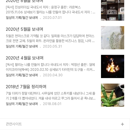
2020년 6월을 보내며
음일기를 온라인 챌린지로 기획해서 14일 마음일기 프로모션을 성공
[독서] 진성리더십 국내도서 저자 : 윤정구 출판 : 라온북스
적으로 마무리했다. 32분이 신청해 10분이 완료하고 이중에 5분만이
2015.11.06 상세보기 팔리는 나를 만들어 팝니다 국내도서 저자 : 박
두번째 미션인 책리뷰를 작성함으로서 최종 워크숍 참여 기회를 얻었
창선 출판 : 알에이치코리아(RHK) 2020.02.10 상세보기 [코칭/강
일상의 기록/월간 보내며
2020.07.01
다. 슈퍼비전 형식으로 진행했다. 아직 정식 인증 코치에 생각이 없으
의/프로젝트] 작년에 이어 커리어코칭 프로젝트 오프라인으로 진행했
셨던 분들도 코치가 되겠다고 결심하는 계기가 되었다. KAC, KPC 준
다. 담당자가 바뀌고 처음 합을 맞춰보는 과정에 염려도 있었으나 순항
비하는 코치님들을 도와 코..
2020년 5월을 보내며
중이다. 담당 선생님이 내 일정을 배려해 새로운 강의도 연결해주심.
5월은 천마스크로 기억될 것 같다. 일회용 마스크가 답답하여 천마스
올해도 코칭과 강의로 좋은 인연이 맺어질 것 같다. 북부여성발전센터
크로 전면 교체. 5월의 화두. 온라인을 활용한 비즈니스 점검, 나의 핵
창업보육매니저 과정에 2주 강의를 맡았다. 투명보호막에 마스크 쓰
심역량에 집중하자, 그럼에도 불구하고 코칭, 어떻게 일상을 지킬 것인
일상의 기록/월간 보내며
2020.05.31
고 강의하느라 호흡곤란이 왔다. 코로나로 생전 처음 겪는 일이 많다.
가? 어떻게 주체적으로 살 것인가? [독서] 언컨택트 국내도서 저자 :
한국코치협회와 대외협력위원 자격으로 월정사의 업무협약식에 함께
김용섭 출판 : 퍼블리온 2020.04.20 상세보기 진정성의 여정 Self
했다. 템플스테이 참여자들에게 코칭..
2020년 4월을 보내며
On 국내도서 저자 : 이창준 출판 : 플랜비디자인 2020.05.08 상세
[독서] 팔리는 나를 만들어 팝니다 국내도서 저자 : 박창선 출판 : 알에
보기 [코칭/강의/프로젝트] 이번달은 내 핵심 역량에 집중해보는 한달
이치코리아(RHK) 2020.02.10 상세보기 타이탄의 도구들 - 리커버
이었다. 온라인 클래스 홈페이지를 제작하는데 주력하고 영상 촬영을
에디션 국내도서 저자 : 팀 페리스(Tim Ferriss) / 박선령,정지현역
일상의 기록/월간 보내며
2020.04.30
시작했다. 빠르게 실행하고 보완하는 방식으로 운영해보자. 작년에 이
출판 : 토네이도 2017.04.03 상세보기 나는 매일 책을 읽기로 했다
어 커리어코칭 프로젝트를 운영하게 되었다. 코로나로 장시간 대면은
국내도서 저자 : 김범준 출판 : 비즈니스북스 2018.06.29 상세보기
어려워서 주말 대..
2018년 7월을 정리하며
[코칭/강의/프로젝트] 이번 코로나로 나는 내 핵심 역량이 무엇인지를
7월 더위가 정말 대단하다. 사무실에 있던 스투키를 내놨더니 그새 줄
생각해보는 계기가 되었다. 코칭역량에 더해 IT를 활용할수 있는 능력
기 2개를 더 뽑아내었다. 겨울 내내 마르고 쭈그라 들어서 곧 죽나보다
이 있다는 것이었다. 한동안 그 능력이 자칫 코치로서 살고자 하는 나
했는데 거침없이 솟구치는 속도를 보니 분갈이 해줘야 하는거 아닌가
일상의 기록/월간 보내며
2018.08.01
의 계획에 방해가 될거라 생각해서 숨기는 기능이었는데 이번 사태를
싶다. 얘는 여름생이었나 보다. [독서] 블리스 내 인생의 신화를 찾아
대응하는데 있어 강력한 역량이라는 결론을 얻었다. 벌서 몇 군데..
서국내도서저자 : 조지프 캠벨(Joseph Campbell) / 노혜숙역출판
: 아니마 2014.07.18상세보기 네 자신의 편에 서라 (보급판 문고본)
국내도서저자 : 쉐럴 리처드슨출판 : 대교북스캔 2008.05.20상세
관련사이트
보기 코스모스 [양장]국내도서저자 : 칼 세이건(Carl Edward