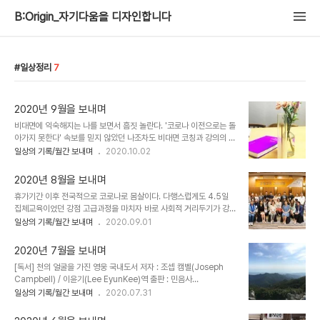
B:Origin_자기다움을 디자인합니다
일상정리
7
2020년 9월을 보내며
비대면에 익숙해지는 나를 보면서 흠짓 놀란다. '코로나 이전으로는 돌
아가지 못한다' 속보를 믿지 않았던 나조차도 비대면 코칭과 강의의 편
리함을 알아버렸다. 앞으로 디폴트는 온라인일 것이라는 사실은 변함
일상의 기록/월간 보내며
2020.10.02
이 없을 듯. 이번달은 코로나 시대 나를 리부트 하는 방법을 고민해보
는 기간이었다. [독서] 김미경의 리부트 국내도서 저자 : 김미경 출판 :
2020년 8월을 보내며
웅진지식하우스 2020.07.01 상세보기 천의 얼굴을 가진 영웅 국내
휴가기간 이후 전국적으로 코로나로 몸살이다. 다행스럽게도 4.5일
도서 저자 : 조셉 캠벨(Joseph Campbell) / 이윤기(Lee
집체교육이었던 강점 고급과정을 마치자 바로 사회적 거리두기가 강
EyunKee)역 출판 : 민음사 2018.03.30 상세보기 심미안 수업 국
화되었다. 지금은 2단계에서 한층 강화된 2.5로 격상되었다. 평소에
일상의 기록/월간 보내며
2020.09.01
내도서 저자 : 윤광준 출판 : 지와인 2018.12.14 상세보기 [코칭/강
오프라인으로 하던 강의, 행사, 수업이 모두 비대면으로 전환되었다.
의/프로젝트] 2건의 기업 코칭을 잘 마쳤다. L기업 팀장 대상으로 그
8월은 집콕하여 온라인 모드로 전환하는 달이었다 기록될듯 하다. [독
룹..
2020년 7월을 보내며
서] [코칭/강의/프로젝트] 커리어 코칭이 끝났다. 진행중이다. 모여서
[독서] 천의 얼굴을 가진 영웅 국내도서 저자 : 조셉 캠벨(Joseph
성과공유회를 해야하는데 코로나로 인해 취소되고 온라인으로 의미있
Campbell) / 이윤기(Lee EyunKee)역 출판 : 민음사
게 진행했다. 코로나 특별 편성으로 1회기 커리어 상담을 진행, 1회기
2018.03.30 상세보기 [코칭/강의/프로젝트] 작년에 이어 커리어 코
일상의 기록/월간 보내며
2020.07.31
라 아쉬움이 있지만 그래도 최선을 다했다. L사의 팀장들을 대상으로
칭 진행중이다. 코치이들과 코치가 상호성장을 이뤄 8월 성과공유회
그룹코칭을 진행중이다. 250명의 리더를 17명의 코치진이 함께한다.
에서 기쁨을 나눌 시간을 기대한다. 김상임 코치님의 책 에 소개된 마
성장의 기회를 주셔서 감사하다. 이어..