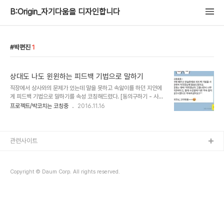
B:Origin_자기다움을 디자인합니다
박편진
1
상대도 나도 윈윈하는 피드백 기법으로 말하기
직장에서 상사와의 문제가 있는데 말을 못하고 속앓이를 하던 지인에
게 피드백 기법으로 말하기를 속성 코칭해드렸다. [동의구하기 - 사실
말하기 - 감정전달하기 - 원하는 바를 요구하기 - 의견 듣기] 위의 피
프로젝트/박코치는 코칭중
2016.11.16
드백 프로세스를 설명해주고 역할 설정해서 연습도 했다. 사실 잘 같은
조직에서 더 좋은 성과를 내고자 하는 마음일텐데 상대가 외곡해 들을
까 싶어서 그냥 참는 경우가 적지 않다.그렇게 감정이 쌓이다가 어느날
폭발하고 돌이킬수 없는 일도 생기고. 결국 잘 말하는게 참 중요한데,
관련사이트
이런 피드백 말하기를 조금 더 일찍 알았더라면 나도 직장생활을 더 유
연하게 하지 않았을까 하는 아쉬움도 있다. 과연 코칭한대로 될까 걱정
을 한가득 안은 채로 헤어졌는데 다음날 바로 이런 문자가 와서 보람된
Copyright © Daum Corp. All rights reserved.
다. 마법 같은 코칭의 힘을 ..