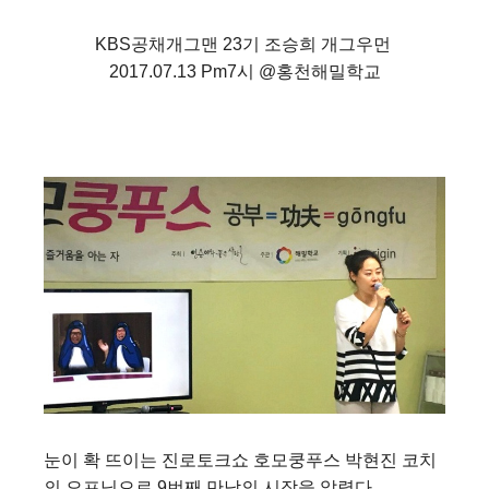
KBS공채개그맨 23기 조승희 개그우먼
2017.07.13 Pm7시 @홍천해밀학교
눈이 확 뜨이는 진로토크쇼 호모쿵푸스 박현진 코치
의 오프닝으로 9번째 만남의 시작을 알렸다.