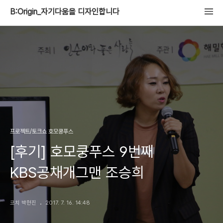
B:Origin_자기다움을 디자인합니다
프로젝트/토크쇼 호모쿵푸스
[후기] 호모쿵푸스 9번째
KBS공채개그맨 조승희
코치 박현진
2017. 7. 16. 14:48