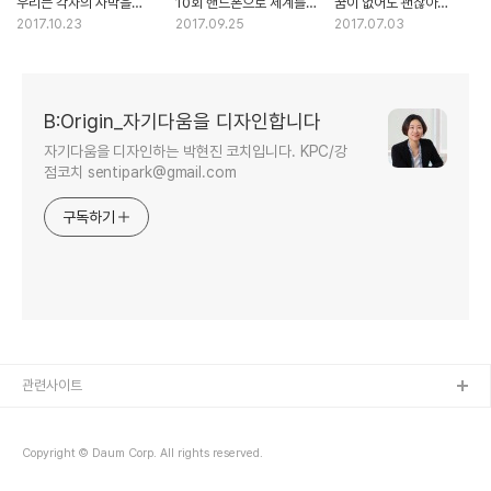
우리는 각자의 사막을
10회 핸드폰으로 세계를
꿈이 없어도 괜찮아
건너는 탐험가 by 남영호
탐구하는 방법 by 임완철
KBS공채개그우먼 조승희
2017.10.23
2017.09.25
2017.07.03
탐험가
박사
B:Origin_자기다움을 디자인합니다
자기다움을 디자인하는 박현진 코치입니다. KPC/강
점코치 sentipark@gmail.com
구독하기
관련사이트
Copyright © Daum Corp. All rights reserved.