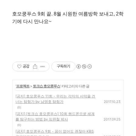
호모쿵푸스 9회 끝. 8월 시원한 여름방학 보내고, 2학
기에 다시 만나요~
공감
구독하기
'
프로젝트
>
토크쇼 호모쿵푸스
' 카테고리의 다른 글
[공지] 호모쿵푸스 11회 - 우리는 각자의 사막을 건
너는 탐험가 by 남영호 탐험가
2017.10.23
(0)
[공지] [토크쇼 호모쿵푸스] 10회 핸드폰으로 세계
를 탐구하는 방법 by 임완철 박사
2017.09.25
(0)
[공지] 호모쿵푸스 9회 - 꿈이 없어도 괜찮아 KBS