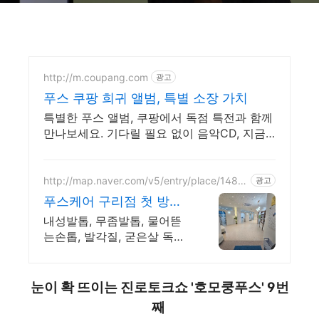
http://m.coupang.com
광고
푸스 쿠팡 희귀 앨범, 특별 소장 가치
특별한 푸스 앨범, 쿠팡에서 독점 특전과 함께
만나보세요. 기다릴 필요 없이 음악CD, 지금
주문하면 내일 바로 도착해요.
http://map.naver.com/v5/entry/place/1489
광고
184846
푸스케어 구리점 첫 방문
관리 10% 할인
내성발톱, 무좀발톱, 물어뜯
는손톱, 발각질, 굳은살 독일
식 문제성 손발관리 전문점
남녀노소,임산부,당뇨 및 거
동이 불편하신 분 누구나 관
눈이 확 뜨이는 진로토크쇼 '호모쿵푸스' 9번
리 가능/무료주차/무료상담
째