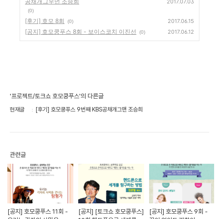
공채개그우먼 조승희
2017.07.03
(0)
[후기] 호모 8회
2017.06.15
(0)
[공지] 호모쿵푸스 8회 - 보이스코치 이진선
2017.06.12
(0)
'프로젝트/토크쇼 호모쿵푸스'의 다른글
현재글
[후기] 호모쿵푸스 9번째 KBS공채개그맨 조승희
관련글
[공지] 호모쿵푸스 11회 -
[공지] [토크쇼 호모쿵푸스]
[공지] 호모쿵푸스 9회 -